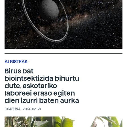
ALBISTEAK
Birus bat
biointsektizida bihurtu
dute, askotariko
laboreei eraso egiten
dien izurri baten aurka
OSASUNA
2014-03-21