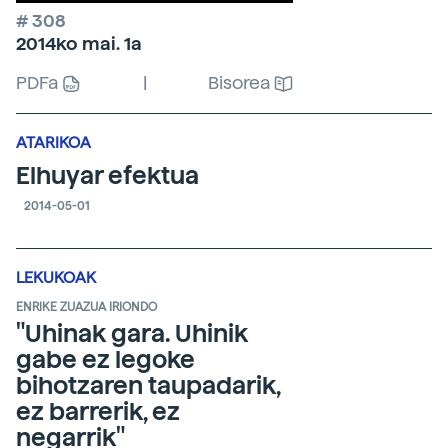
# 308
2014ko mai. 1a
PDFa
|
Bisorea
ATARIKOA
Elhuyar efektua
2014-05-01
LEKUKOAK
ENRIKE ZUAZUA IRIONDO
"Uhinak gara. Uhinik
gabe ez legoke
bihotzaren taupadarik,
ez barrerik, ez
negarrik"