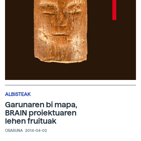
ALBISTEAK
Garunaren bi mapa,
BRAIN proiektuaren
lehen fruituak
OSASUNA
2014-04-02