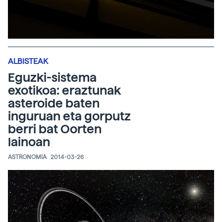
ALBISTEAK
Eguzki-sistema
exotikoa: eraztunak
asteroide baten
inguruan eta gorputz
berri bat Oorten
lainoan
ASTRONOMIA
2014-03-26