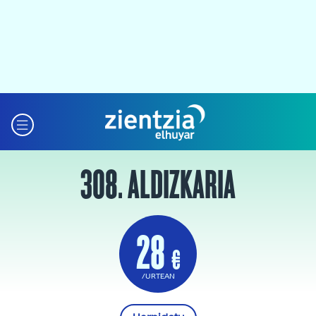
308. ALDIZKARIA
28
€
/URTEAN