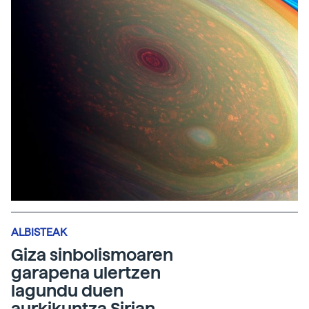
ALBISTEAK
Giza sinbolismoaren
garapena ulertzen
lagundu duen
aurkikuntza Sirian