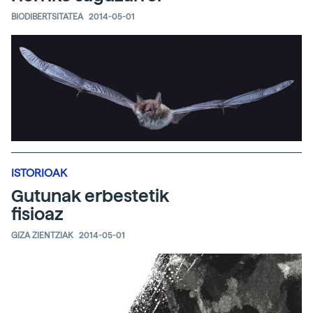
BIODIBERTSITATEA
2014-05-01
ISTORIOAK
Gutunak erbestetik
fisioaz
GIZA ZIENTZIAK
2014-05-01