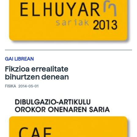
GAI LIBREAN
Fikzioa errealitate
bihurtzen denean
FISIKA
2014-05-01