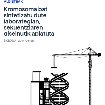
ALBISTEAK
Kromosoma bat
sintetizatu dute
laborategian,
sekuentziaren
diseinutik abiatuta
BIOLOGIA
2014-03-28