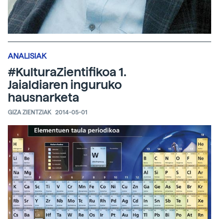
ANALISIAK
#KulturaZientifikoa 1.
Jaialdiaren inguruko
hausnarketa
GIZA ZIENTZIAK
2014-05-01