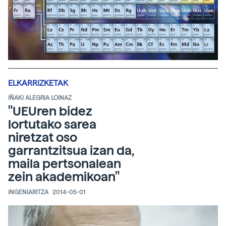
ELKARRIZKETAK
IÑAKI ALEGRIA LOINAZ
"UEUren bidez
lortutako sarea
niretzat oso
garrantzitsua izan da,
maila pertsonalean
zein akademikoan"
INGENIARITZA
2014-05-01