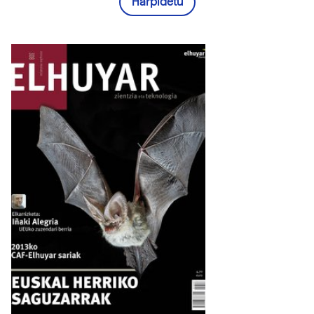
Harpidetu