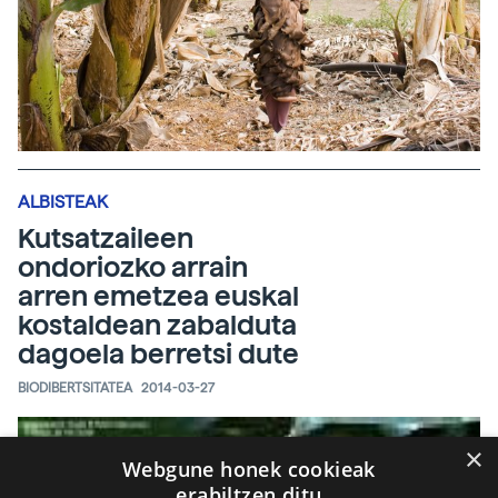
ALBISTEAK
Kutsatzaileen
ondoriozko arrain
arren emetzea euskal
kostaldean zabalduta
dagoela berretsi dute
BIODIBERTSITATEA
2014-03-27
×
Webgune honek cookieak
erabiltzen ditu