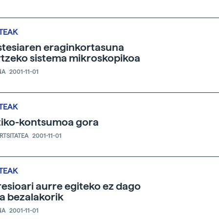
TEAK
tesiaren eraginkortasuna
tzeko sistema mikroskopikoa
NA
2001-11-01
TEAK
tiko-kontsumoa gora
ERTSITATEA
2001-11-01
TEAK
esioari aurre egiteko ez dago
la bezalakorik
NA
2001-11-01