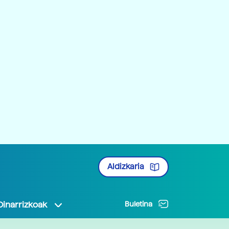
Aldizkaria
Oinarrizkoak
Buletina