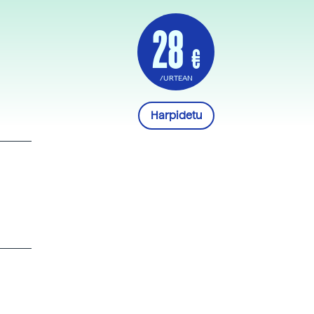
28
€
/URTEAN
Harpidetu