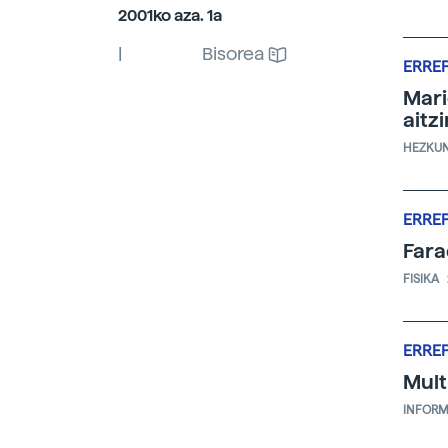
2001ko aza. 1a
|
Bisorea
ERRE
Mari
aitz
HEZKU
ERRE
Fara
FISIKA
ERRE
Mult
INFORM