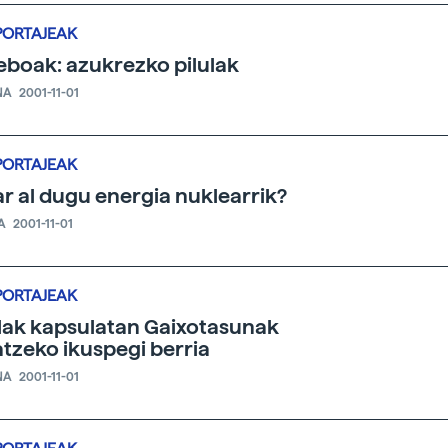
PORTAJEAK
eboak: azukrezko pilulak
NA
2001-11-01
PORTAJEAK
r al dugu energia nuklearrik?
A
2001-11-01
PORTAJEAK
lak kapsulatan Gaixotasunak
atzeko ikuspegi berria
NA
2001-11-01