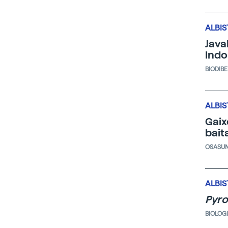
ALBIS
Java
Indo
BIODIB
ALBIS
Gaix
bait
OSASU
ALBIS
Pyro
BIOLOG