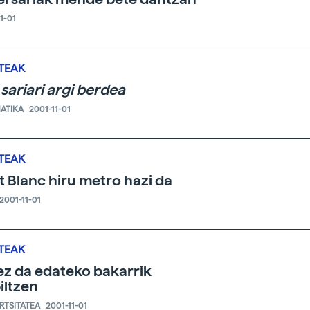
1-01
TEAK
 sariari argi berdea
ATIKA
2001-11-01
TEAK
 Blanc hiru metro hazi da
2001-11-01
TEAK
ez da edateko bakarrik
iltzen
ERTSITATEA
2001-11-01