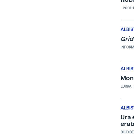
2001-1
ALBIS
Grid
INFORM
ALBIS
Mont
LURRA
ALBIS
Ura 
erab
BIODIB