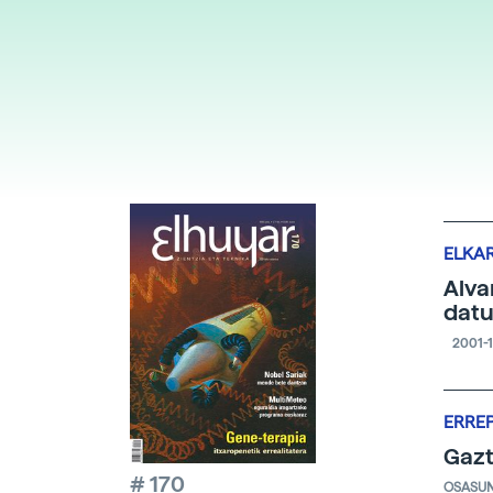
ELKA
Alva
datu
2001-1
ERRE
Gazt
# 170
OSASU