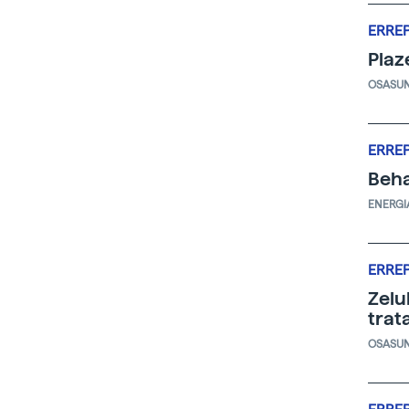
ERRE
Plaz
OSASU
ERRE
Beha
ENERGI
ERRE
Zelu
trat
OSASU