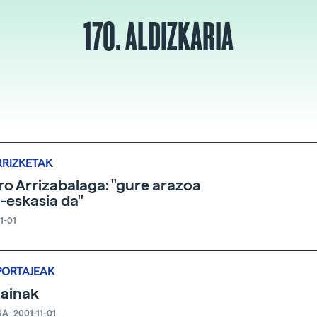
170. ALDIZKARIA
RRIZKETAK
ro Arrizabalaga: "gure arazoa
-eskasia da"
1-01
PORTAJEAK
ainak
NA
2001-11-01