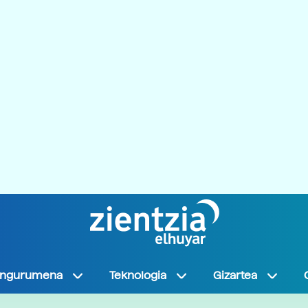
Ingurumena
Teknologia
Gizartea