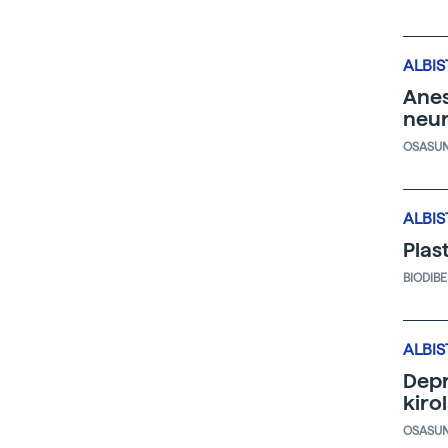
ALBIS
Anes
neur
OSASU
ALBIS
Plas
BIODIB
ALBIS
Depr
kiro
OSASU