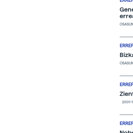
ERRE
Gene
erre
OSASU
ERRE
Bizk
OSASU
ERRE
Zien
2001-1
ERRE
Nobe