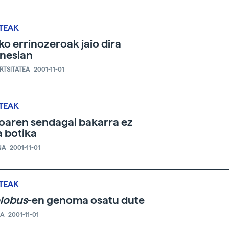
TEAK
ko errinozeroak jaio dira
nesian
ERTSITATEA
2001-11-01
TEAK
oaren sendagai bakarra ez
a botika
NA
2001-11-01
TEAK
lobus
-en genoma osatu dute
IA
2001-11-01