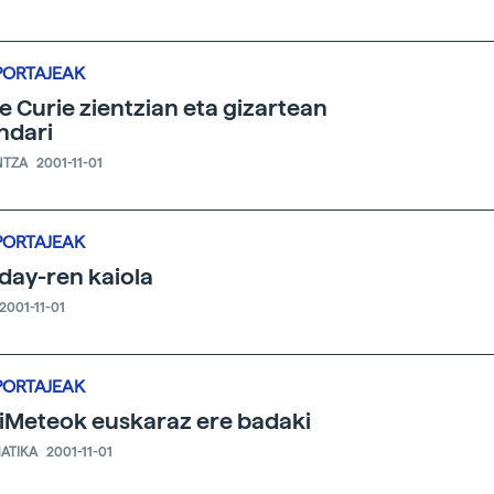
PORTAJEAK
e Curie zientzian eta gizartean
indari
NTZA
2001-11-01
PORTAJEAK
day-ren kaiola
2001-11-01
PORTAJEAK
iMeteok euskaraz ere badaki
ATIKA
2001-11-01