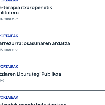
PORTAJEAK
-terapia itxaropenetik
alitatera
NA
2001-11-01
PORTAJEAK
arrezurra: osasunaren ardatza
NA
2001-11-01
PORTAJEAK
tziaren Liburutegi Publikoa
1-01
PORTAJEAK
l sariak mende bete dantzan