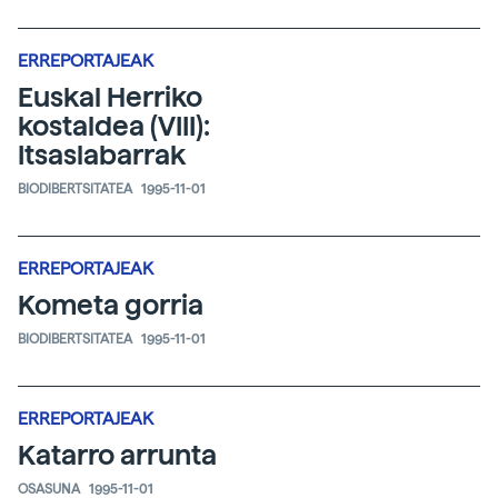
ERREPORTAJEAK
Euskal Herriko
kostaldea (VIII):
Itsaslabarrak
BIODIBERTSITATEA
1995-11-01
ERREPORTAJEAK
Kometa gorria
BIODIBERTSITATEA
1995-11-01
ERREPORTAJEAK
Katarro arrunta
OSASUNA
1995-11-01