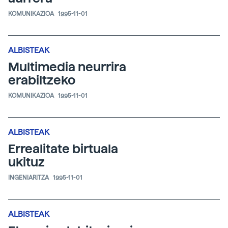
KOMUNIKAZIOA
1995-11-01
ALBISTEAK
Multimedia neurrira
erabiltzeko
KOMUNIKAZIOA
1995-11-01
ALBISTEAK
Errealitate birtuala
ukituz
INGENIARITZA
1995-11-01
ALBISTEAK