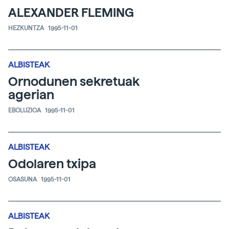
ALEXANDER FLEMING
HEZKUNTZA
1995-11-01
ALBISTEAK
Ornodunen sekretuak
agerian
EBOLUZIOA
1995-11-01
ALBISTEAK
Odolaren txipa
OSASUNA
1995-11-01
ALBISTEAK