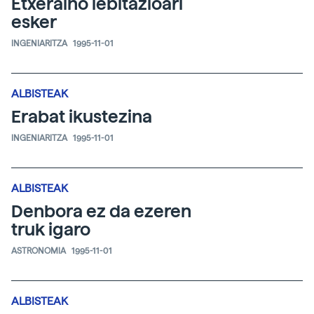
Etxeraino lebitazioari
esker
INGENIARITZA
1995-11-01
ALBISTEAK
Erabat ikustezina
INGENIARITZA
1995-11-01
ALBISTEAK
Denbora ez da ezeren
truk igaro
ASTRONOMIA
1995-11-01
ALBISTEAK