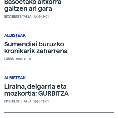
Basoetako altxorra
galtzen ari gara
BIODIBERTSITATEA
1995-11-01
ALBISTEAK
Sumendiei buruzko
kronikarik zaharrena
LURRA
1995-11-01
ALBISTEAK
Liraina, deigarria eta
mozkortia: GURBITZA
BIODIBERTSITATEA
1995-11-01