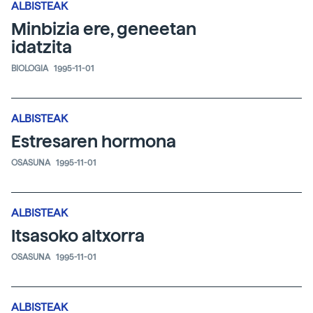
ALBISTEAK
Minbizia ere, geneetan
idatzita
BIOLOGIA
1995-11-01
ALBISTEAK
Estresaren hormona
OSASUNA
1995-11-01
ALBISTEAK
Itsasoko altxorra
OSASUNA
1995-11-01
ALBISTEAK