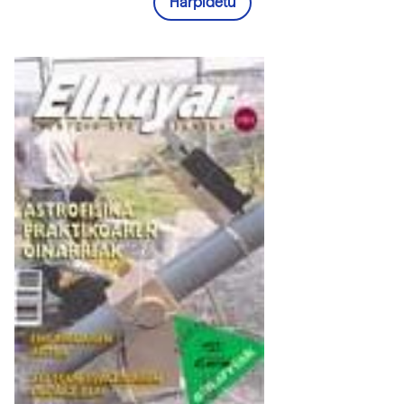
Harpidetu