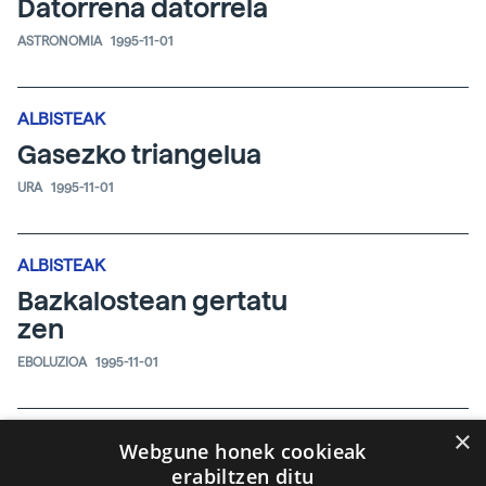
Datorrena datorrela
ASTRONOMIA
1995-11-01
ALBISTEAK
Gasezko triangelua
URA
1995-11-01
ALBISTEAK
Bazkalostean gertatu
zen
EBOLUZIOA
1995-11-01
×
ALBISTEAK
Webgune honek cookieak
Zaborraren erdian
erabiltzen ditu