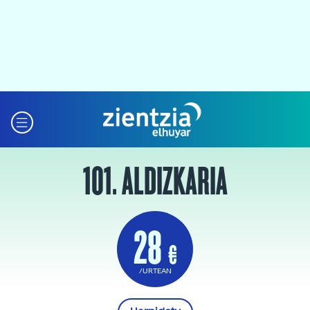
101. ALDIZKARIA
28
€
/URTEAN