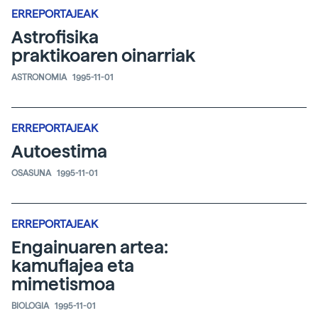
ERREPORTAJEAK
Astrofisika
praktikoaren oinarriak
ASTRONOMIA
1995-11-01
ERREPORTAJEAK
Autoestima
OSASUNA
1995-11-01
ERREPORTAJEAK
Engainuaren artea:
kamuflajea eta
mimetismoa
BIOLOGIA
1995-11-01