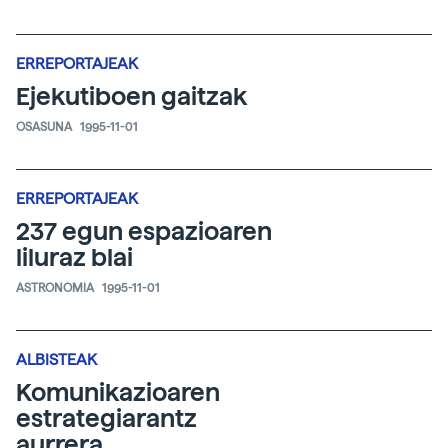
ERREPORTAJEAK
Ejekutiboen gaitzak
OSASUNA
1995-11-01
ERREPORTAJEAK
237 egun espazioaren
liluraz blai
ASTRONOMIA
1995-11-01
ALBISTEAK
Komunikazioaren
estrategiarantz
aurrera