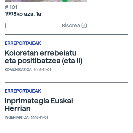
# 101
1995ko aza. 1a
|
Bisorea
ERREPORTAJEAK
Koloretan errebelatu
eta positibatzea (eta II)
KOMUNIKAZIOA
1995-11-01
ERREPORTAJEAK
Inprimategia Euskal
Herrian
INGENIARITZA
1995-11-01