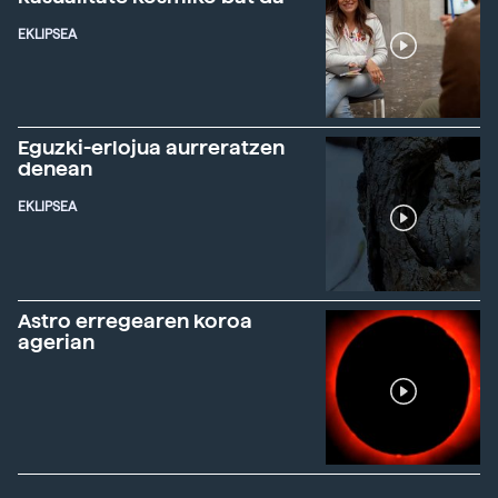
EKLIPSEA
Eguzki-erlojua aurreratzen
denean
EKLIPSEA
Astro erregearen koroa
agerian