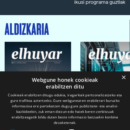
Ikusi programa guztiak
ALDIZKARIA
×
Webgune honek cookieak
erabiltzen ditu
Cookieak erabiltzen ditugu edukia, iragarkiak pertsonalizatzeko eta
gure trafikoa aztertzeko. Gure webgunearen erabilerari buruzko
informazioa ere partekatzen dugu gure publizitate- eta analisi-
bazkideekin, zuk eman diezun edo haiek beren zerbitzuak
erabiltzeagatik bildu duten beste informazio batzuekin konbina
dezaketenak.