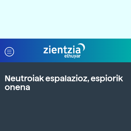
Neutroiak espalazioz, espiorik
onena