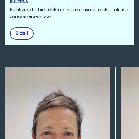
BULETINA
Bidali zure helbide elektronikoa eta jaso asteroko buletina
zure sarrera-ontzian
Bidali