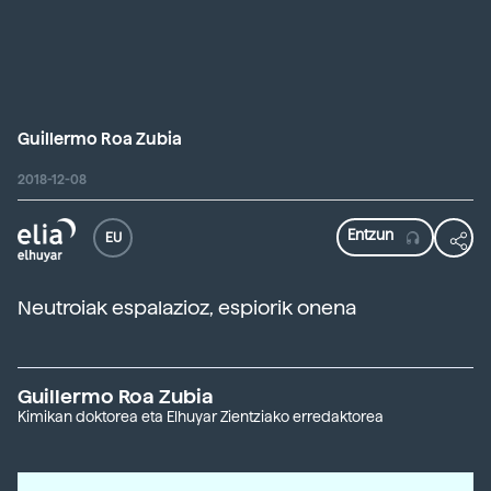
Guillermo Roa Zubia
2018-12-08
EU
Neutroiak espalazioz, espiorik onena
Guillermo Roa Zubia
Kimikan doktorea eta Elhuyar Zientziako erredaktorea