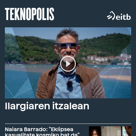
TEKNOPOLIS
Ilargiaren itzalean
Naiara Barrado: "Eklipsea
kasualitate kosmiko bat da"