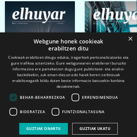
×
Webgune honek cookieak
erabiltzen ditu
Cookieak erabiltzen ditugu edukia, iragarkiak pertsonalizatzeko eta
gure trafikoa aztertzeko. Gure webgunearen erabilerari buruzko
informazioa ere partekatzen dugu gure publizitate- eta analisi-
bazkideekin, zuk eman diezun edo haiek beren zerbitzuak
erabiltzeagatik bildu duten beste informazio batzuekin konbina
dezaketenak.
BEHAR-BEHARREZKOA
ERRENDIMENDUA
BIDERATZEA
FUNTZIONALTASUNA
2026ko eka. 1a
2026ko mar. 1a
GUZTIAK ONARTU
GUZTIAK UKATU