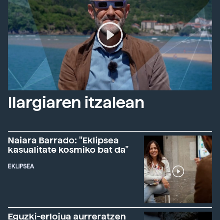
Ilargiaren itzalean
Naiara Barrado: "Eklipsea
kasualitate kosmiko bat da"
EKLIPSEA
Eguzki-erlojua aurreratzen