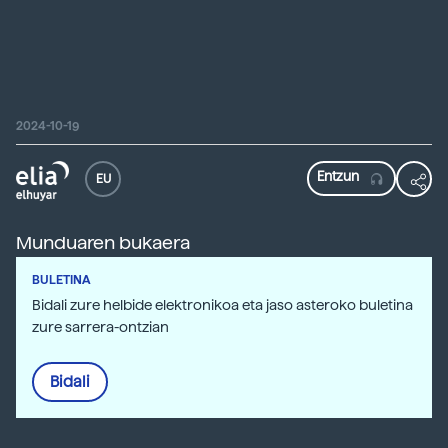
2024-10-19
EU
Munduaren bukaera
BULETINA
Bidali zure helbide elektronikoa eta jaso asteroko buletina
zure sarrera-ontzian
Bidali