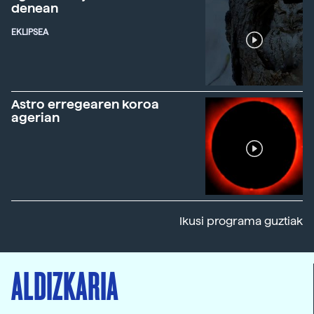
denean
EKLIPSEA
Astro erregearen koroa
agerian
Ikusi programa guztiak
ALDIZKARIA