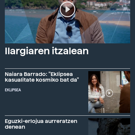
Ilargiaren itzalean
Naiara Barrado: "Eklipsea
kasualitate kosmiko bat da"
EKLIPSEA
Eguzki-erlojua aurreratzen
denean