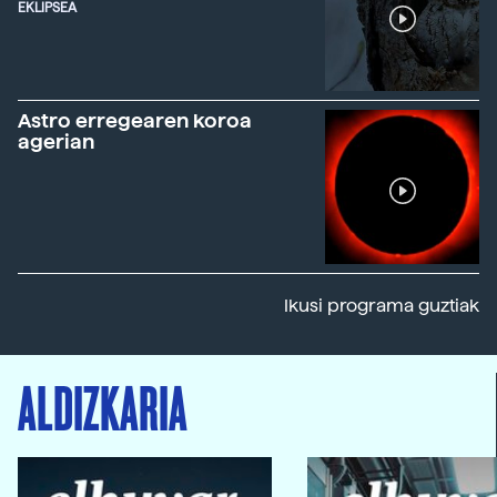
EKLIPSEA
Astro erregearen koroa
agerian
Ikusi programa guztiak
ALDIZKARIA