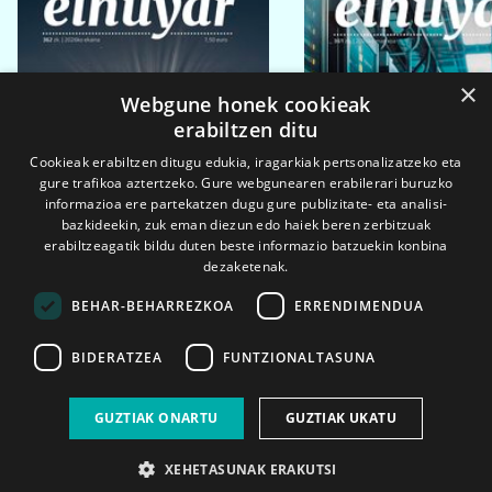
×
Webgune honek cookieak
erabiltzen ditu
Cookieak erabiltzen ditugu edukia, iragarkiak pertsonalizatzeko eta
gure trafikoa aztertzeko. Gure webgunearen erabilerari buruzko
informazioa ere partekatzen dugu gure publizitate- eta analisi-
bazkideekin, zuk eman diezun edo haiek beren zerbitzuak
erabiltzeagatik bildu duten beste informazio batzuekin konbina
dezaketenak.
BEHAR-BEHARREZKOA
ERRENDIMENDUA
BIDERATZEA
FUNTZIONALTASUNA
2026ko eka. 1a
2026ko mar. 1a
GUZTIAK ONARTU
GUZTIAK UKATU
XEHETASUNAK ERAKUTSI