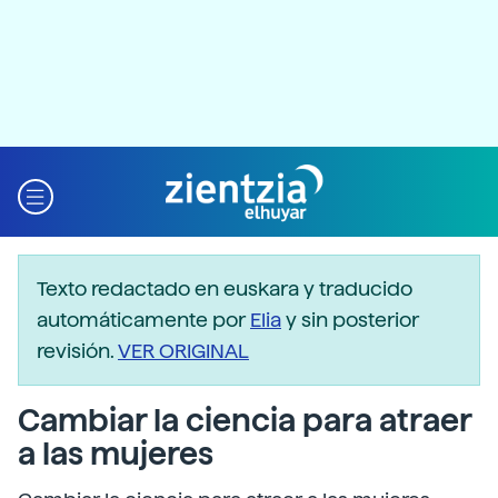
Texto redactado en euskara y traducido
automáticamente por
Elia
y sin posterior
revisión.
VER ORIGINAL
Cambiar la ciencia para atraer
a las mujeres