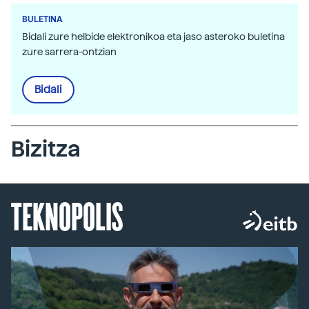
BULETINA
Bidali zure helbide elektronikoa eta jaso asteroko buletina
zure sarrera-ontzian
Bidali
Bizitza
TEKNOPOLIS