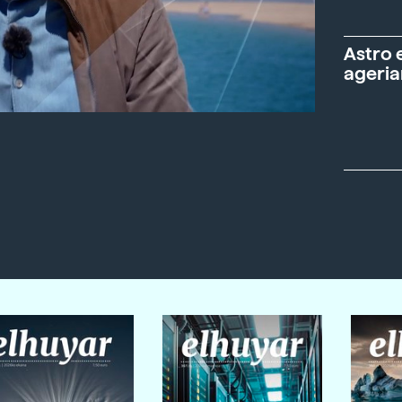
Astro 
ageria