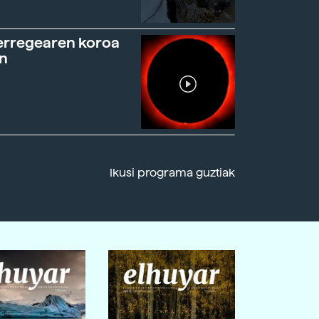
erregearen koroa
n
Ikusi programa guztiak