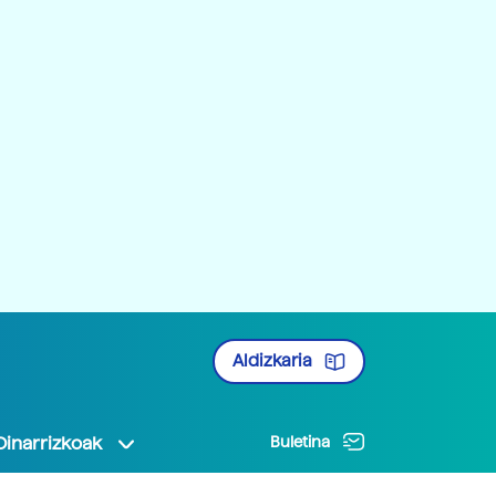
Aldizkaria
Oinarrizkoak
Buletina