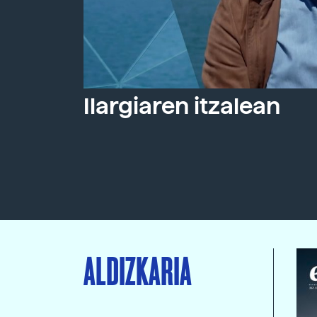
Ilargiaren itzalean
ALDIZKARIA