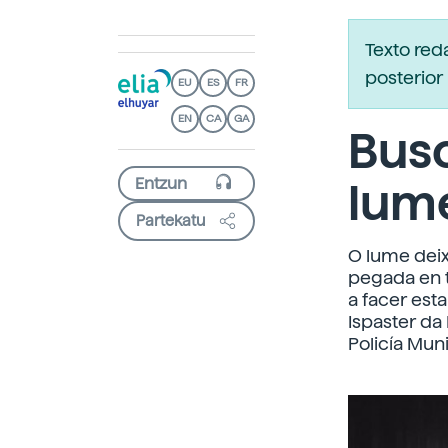
Texto re
posterior 
EU
ES
FR
EN
CA
GA
Bus
lum
Partekatu
O lume deix
pegada en t
a facer est
Ispaster da
Policía Mun