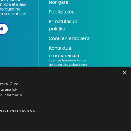
Nor gara
nikoa eta jaso
ko buletina
Publizitatea
arrera-ontzian
Pribatutasun
politika
li
Cookien erabilera
Kontaktua
CC BY-NC-ND 4.0
Lizentzia honetatik kanpo
geratzen dira webgunean
argitaratutako baliabide
×
grafikoak (argazki eta
ilustrazioak), baita Elhuyar ez
den bestelako erakunde eta
tzeko. Gure
norbanakoek idatzitakoak
a analisi-
ere. Kanpo-esteken bidez
te informazio
emandako edukiak esteka
horietan agertzen den
lizentziapean daude,
gehienetan copyright-a
NTZIONALTASUNA