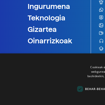
Ingurumena
Teknologia
Gizartea
Oinarrizkoak
Cookieak e
webgunear
bazkideekin,
BEHAR-BEH