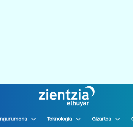
Ingurumena
Teknologia
Gizartea