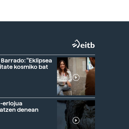
 Barrado: "Eklipsea
itate kosmiko bat
-erlojua
ratzen denean