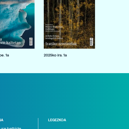
e. 1a
2025ko ira. 1a
NA
LEGEZKOA
zure helbide