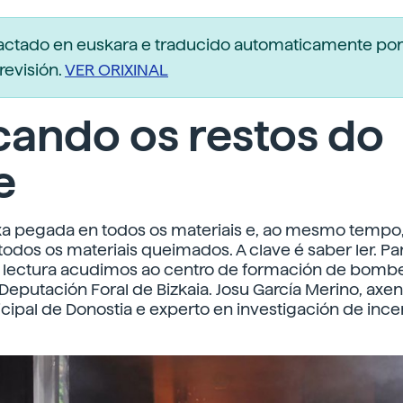
dactado en euskara e traducido automaticamente po
revisión.
VER ORIXINAL
cando os restos do
e
a pegada en todos os materiais e, ao mesmo tempo,
odos os materiais queimados. A clave é saber ler. P
a lectura acudimos ao centro de formación de bombe
 Deputación Foral de Bizkaia. Josu García Merino, axe
icipal de Donostia e experto en investigación de ince