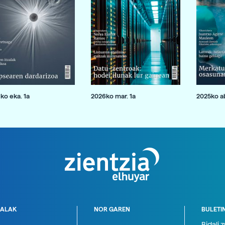
ko eka. 1a
2026ko mar. 1a
2025ko ab
ALAK
NOR GAREN
BULETI
Bidali 