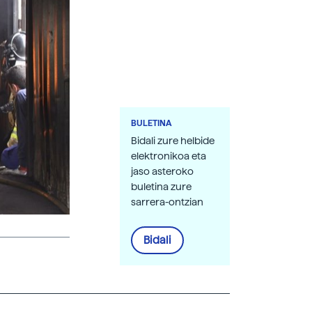
BULETINA
Bidali zure helbide
elektronikoa eta
jaso asteroko
buletina zure
sarrera-ontzian
Bidali