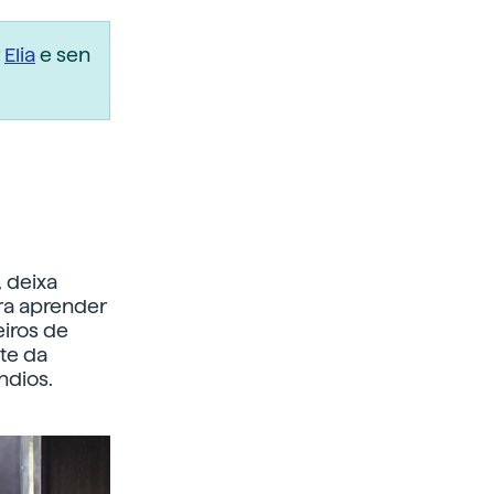
r
Elia
e sen
 deixa
ara aprender
iros de
nte da
ndios.