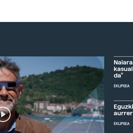
Naiara
kasual
da"
EKLIPSEA
Eguzki
aurre
EKLIPSEA