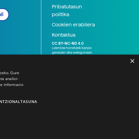
Pribatutasun
politika
li
Cookien erabilera
Kontaktua
CC BY-NC-ND 4.0
Lizentzia honetatik kanpo
geratzen dira webgunean
argitaratutako baliabide
×
grafikoak (argazki eta
ilustrazioak), baita Elhuyar ez
den bestelako erakunde eta
tzeko. Gure
norbanakoek idatzitakoak
a analisi-
ere. Kanpo-esteken bidez
te informazio
emandako edukiak esteka
horietan agertzen den
lizentziapean daude,
gehienetan copyright-a
NTZIONALTASUNA