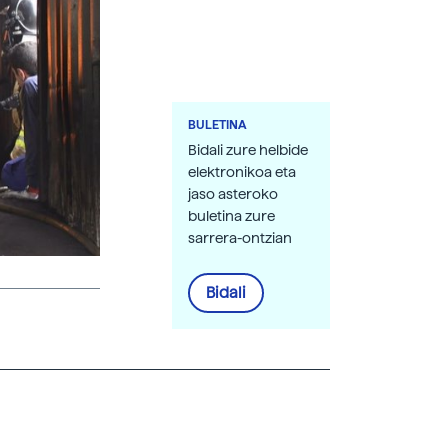
BULETINA
Bidali zure helbide
elektronikoa eta
jaso asteroko
buletina zure
sarrera-ontzian
Bidali