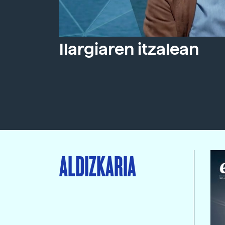
Ilargiaren itzalean
ALDIZKARIA