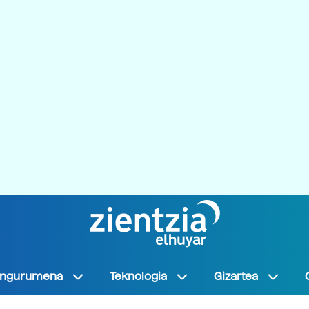
Ingurumena
Teknologia
Gizartea