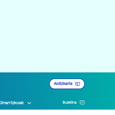
Aldizkaria
Oinarrizkoak
Buletina