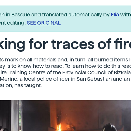
ten in Basque and translated automatically by
Elia
with
t editing.
SEE ORIGINAL
ing for traces of fir
its mark on all materials and, in turn, all burned items 
ey is to know how to read. To learn how to do this re
Fire Training Centre of the Provincial Council of Bizkaia 
Merino, a local police officer in San Sebastián and an
gation, has taught.