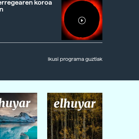
erregearen koroa
n
Ikusi programa guztiak