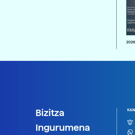
2026
Bizitza
KAN
Ingurumena