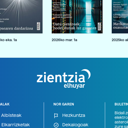
ko eka. 1a
2026ko mar. 1a
2025ko ab
ALAK
NOR GAREN
BULETI
Bidali 
Albisteak
Hezkuntza
elektro
astero
Elkarrizketak
Dekalogoak
zure s