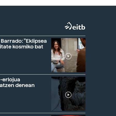
 Barrado: "Eklipsea
itate kosmiko bat
-erlojua
ratzen denean