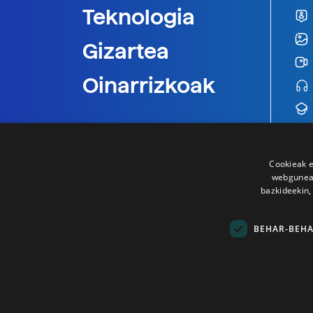
Teknologia
Gizartea
Oinarrizkoak
Cookieak e
webgunear
bazkideekin,
BEHAR-BEH