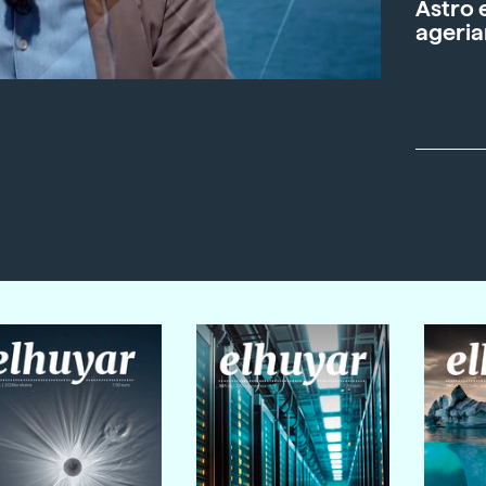
Astro 
ageria