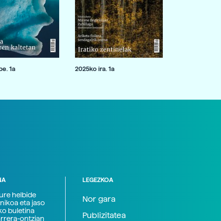
e. 1a
2025ko ira. 1a
NA
LEGEZKOA
zure helbide
Nor gara
nikoa eta jaso
ko buletina
Publizitatea
arrera-ontzian