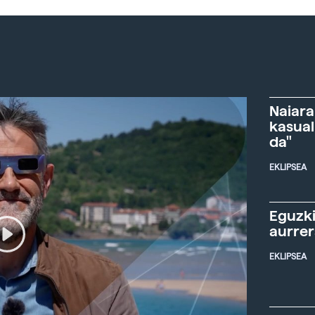
Naiara
kasual
da"
EKLIPSEA
Eguzki
aurre
EKLIPSEA