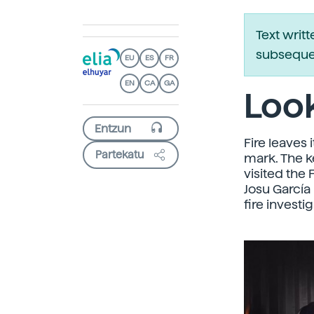
Text writ
subsequen
EU
ES
FR
EN
CA
GA
Look
Fire leaves 
Partekatu
mark. The k
visited the 
Josu García 
fire investi