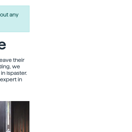
out any
e
leave their
ading, we
in Ispaster.
 expert in