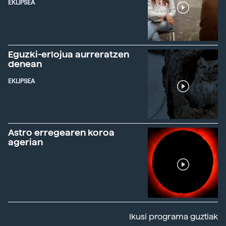
EKLIPSEA
Eguzki-erlojua aurreratzen
denean
EKLIPSEA
Astro erregearen koroa
agerian
Ikusi programa guztiak