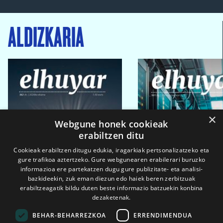
ALDIZKARIA
×
Webgune honek cookieak
erabiltzen ditu
Cookieak erabiltzen ditugu edukia, iragarkiak pertsonalizatzeko eta
gure trafikoa aztertzeko. Gure webgunearen erabilerari buruzko
informazioa ere partekatzen dugu gure publizitate- eta analisi-
bazkideekin, zuk eman diezun edo haiek beren zerbitzuak
erabiltzeagatik bildu duten beste informazio batzuekin konbina
dezaketenak.
BEHAR-BEHARREZKOA
ERRENDIMENDUA