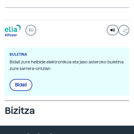
EU
BULETINA
Bidali zure helbide elektronikoa eta jaso asteroko buletina
zure sarrera-ontzian
Bidali
Bizitza