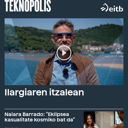
TEKNOPOLIS
Ilargiaren itzalean
Naiara Barrado: "Eklipsea
kasualitate kosmiko bat da"