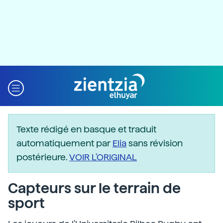
Texte rédigé en basque et traduit
automatiquement par
Elia
sans révision
postérieure.
VOIR L'ORIGINAL
Capteurs sur le terrain de
sport