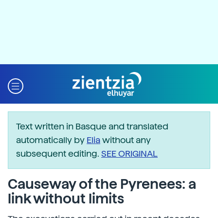
Text written in Basque and translated
automatically by
Elia
without any
subsequent editing.
SEE ORIGINAL
Causeway of the Pyrenees: a
link without limits