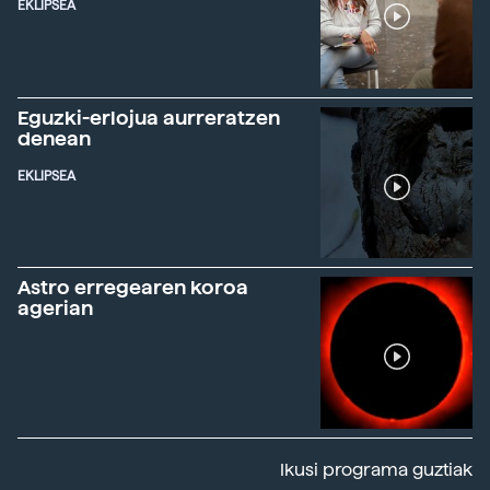
EKLIPSEA
Eguzki-erlojua aurreratzen
denean
EKLIPSEA
Astro erregearen koroa
agerian
Ikusi programa guztiak