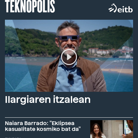
TEKNOPOLIS
Ilargiaren itzalean
Naiara Barrado: "Eklipsea
kasualitate kosmiko bat da"