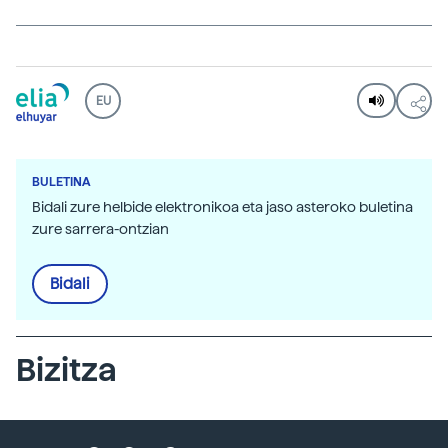
EU
BULETINA
Bidali zure helbide elektronikoa eta jaso asteroko buletina
zure sarrera-ontzian
Bidali
Bizitza