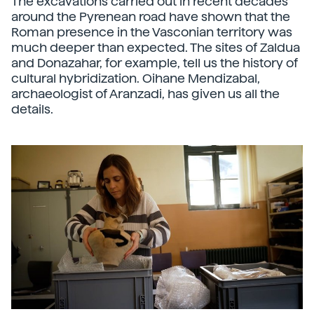
The excavations carried out in recent decades
around the Pyrenean road have shown that the
Roman presence in the Vasconian territory was
much deeper than expected. The sites of Zaldua
and Donazahar, for example, tell us the history of
cultural hybridization. Oihane Mendizabal,
archaeologist of Aranzadi, has given us all the
details.