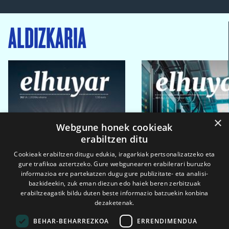
ALDIZKARIA
×
Webgune honek cookieak
erabiltzen ditu
Cookieak erabiltzen ditugu edukia, iragarkiak pertsonalizatzeko eta
gure trafikoa aztertzeko. Gure webgunearen erabilerari buruzko
informazioa ere partekatzen dugu gure publizitate- eta analisi-
bazkideekin, zuk eman diezun edo haiek beren zerbitzuak
erabiltzeagatik bildu duten beste informazio batzuekin konbina
dezaketenak.
BEHAR-BEHARREZKOA
ERRENDIMENDUA