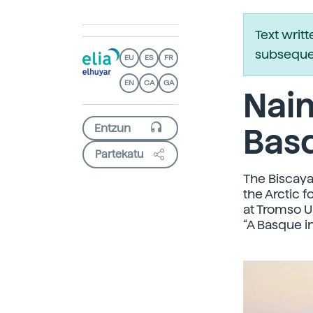
Text writ
subsequen
EU
ES
FR
EN
CA
GA
Naim
Basq
Partekatu
The Biscaya
the Arctic 
at Tromso Un
“A Basque in