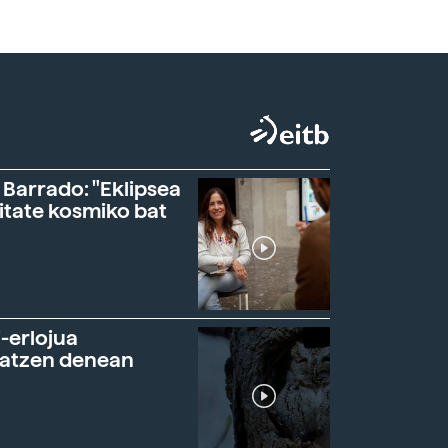
 Barrado: "Eklipsea
itate kosmiko bat
-erlojua
ratzen denean