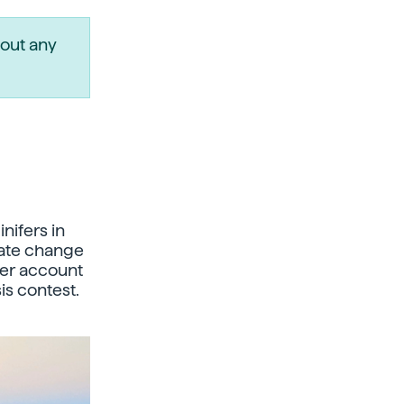
out any
nifers in
imate change
tter account
is contest.