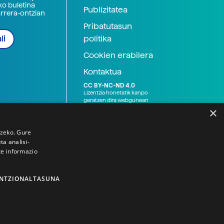
ko buletina
Publizitatea
arrera-ontzian
Pribatutasun
politika
li
Cookien erabilera
Kontaktua
CC BY-NC-ND 4.0
Lizentzia honetatik kanpo
geratzen dira webgunean
argitaratutako baliabide
×
grafikoak (argazki eta
ilustrazioak), baita Elhuyar ez
den bestelako erakunde eta
tzeko. Gure
norbanakoek idatzitakoak
a analisi-
ere. Kanpo-esteken bidez
te informazio
emandako edukiak esteka
horietan agertzen den
lizentziapean daude,
gehienetan copyright-a
NTZIONALTASUNA