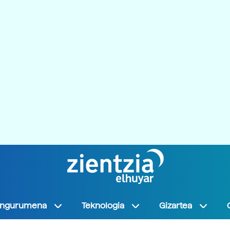
Ingurumena
Teknologia
Gizartea