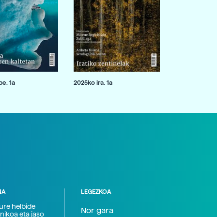
e. 1a
2025ko ira. 1a
NA
LEGEZKOA
zure helbide
Nor gara
nikoa eta jaso