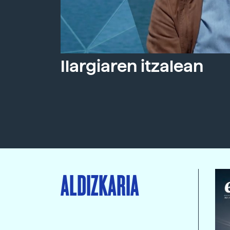
Ilargiaren itzalean
ALDIZKARIA