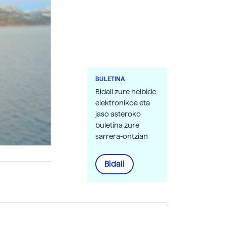
BULETINA
Bidali zure helbide
elektronikoa eta
jaso asteroko
buletina zure
sarrera-ontzian
Bidali