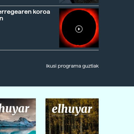
erregearen koroa
n
Ikusi programa guztiak