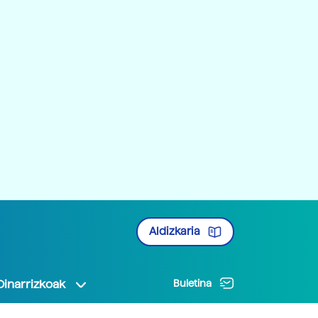
Aldizkaria
Oinarrizkoak
Buletina