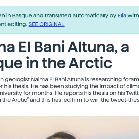
ten in Basque and translated automatically by
Elia
with
t editing.
SEE ORIGINAL
a El Bani Altuna, a
ue in the Arctic
n geologist Naima El Bani Altuna is researching forami
for his thesis. He has been studying the impact of cl
iversity for months. He reports his thesis on his Twi
 the Arctic” and this has led him to win the tweet-thes