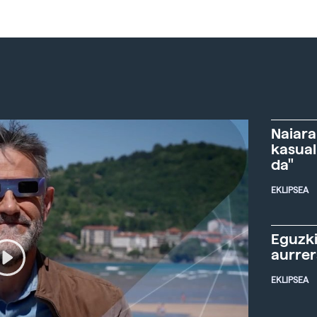
Naiara
kasual
da"
EKLIPSEA
Eguzki
aurre
EKLIPSEA