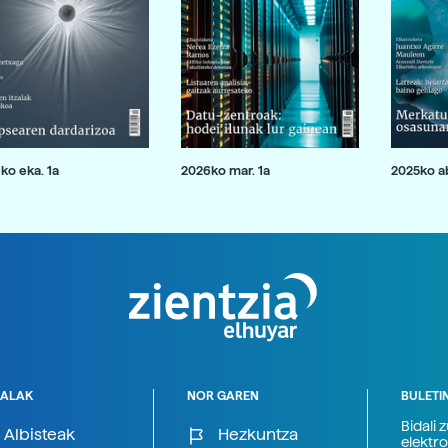
ko eka. 1a
2026ko mar. 1a
2025ko ab
ALAK
NOR GAREN
BULETI
Bidali 
Albisteak
Hezkuntza
elektro