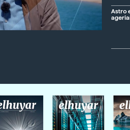
Astro 
ageria