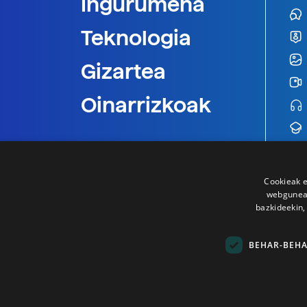
Ingurumena
Teknologia
Gizartea
Oinarrizkoak
Cookieak e
webgunear
bazkideekin,
BEHAR-BEH