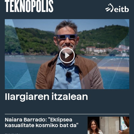
TEKNOPOLIS
Ilargiaren itzalean
Naiara Barrado: "Eklipsea
kasualitate kosmiko bat da"