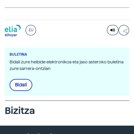
EU
BULETINA
Bidali zure helbide elektronikoa eta jaso asteroko buletina
zure sarrera-ontzian
Bidali
Bizitza