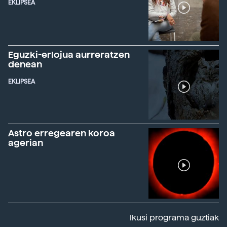
EKLIPSEA
Eguzki-erlojua aurreratzen
denean
EKLIPSEA
Astro erregearen koroa
agerian
Ikusi programa guztiak