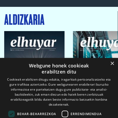
ALDIZKARIA
×
Webgune honek cookieak
erabiltzen ditu
Cookieak erabiltzen ditugu edukia, iragarkiak pertsonalizatzeko eta
gure trafikoa aztertzeko. Gure webgunearen erabilerari buruzko
informazioa ere partekatzen dugu gure publizitate- eta analisi-
bazkideekin, zuk eman diezun edo haiek beren zerbitzuak
erabiltzeagatik bildu duten beste informazio batzuekin konbina
dezaketenak.
BEHAR-BEHARREZKOA
ERRENDIMENDUA