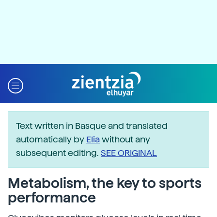
Text written in Basque and translated
automatically by
Elia
without any
subsequent editing.
SEE ORIGINAL
Metabolism, the key to sports
performance