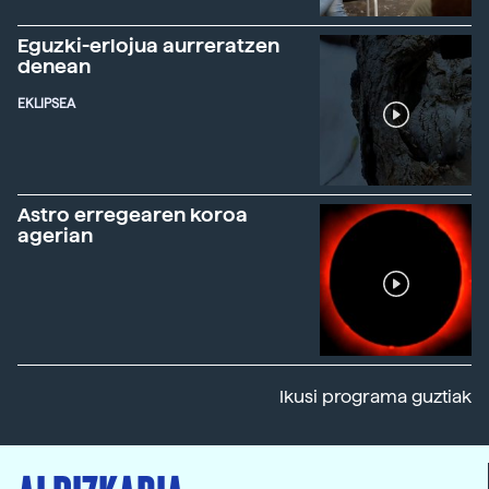
Eguzki-erlojua aurreratzen
denean
EKLIPSEA
Astro erregearen koroa
agerian
Ikusi programa guztiak