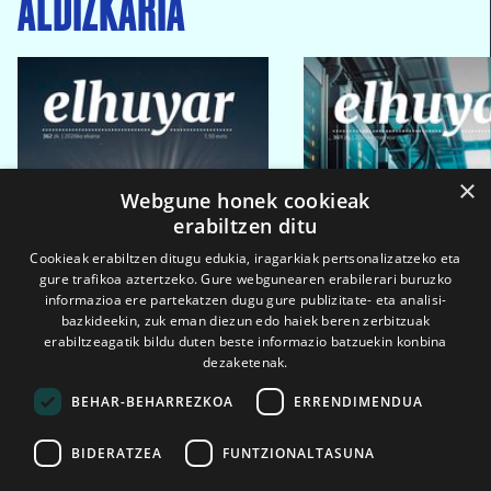
ALDIZKARIA
×
Webgune honek cookieak
erabiltzen ditu
Cookieak erabiltzen ditugu edukia, iragarkiak pertsonalizatzeko eta
gure trafikoa aztertzeko. Gure webgunearen erabilerari buruzko
informazioa ere partekatzen dugu gure publizitate- eta analisi-
bazkideekin, zuk eman diezun edo haiek beren zerbitzuak
erabiltzeagatik bildu duten beste informazio batzuekin konbina
dezaketenak.
BEHAR-BEHARREZKOA
ERRENDIMENDUA
BIDERATZEA
FUNTZIONALTASUNA
2026ko eka. 1a
2026ko mar. 1a