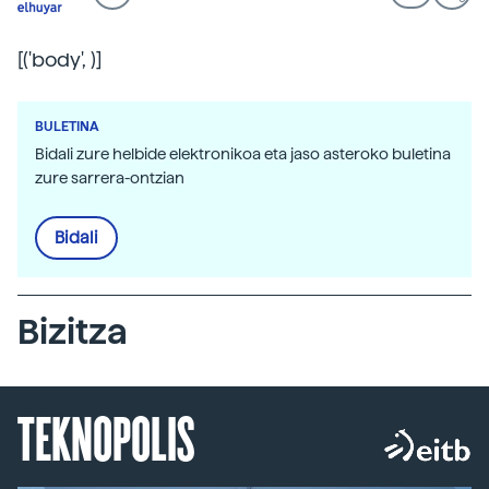
[('body',
)]
BULETINA
Bidali zure helbide elektronikoa eta jaso asteroko buletina
zure sarrera-ontzian
Bidali
Bizitza
TEKNOPOLIS