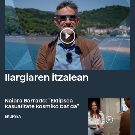
Ilargiaren itzalean
Naiara Barrado: "Eklipsea
kasualitate kosmiko bat da"
EKLIPSEA