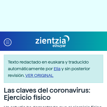
Texto redactado en euskara y traducido
automáticamente por
Elia
y sin posterior
revisión.
VER ORIGINAL
Las claves del coronavirus:
Ejercicio físico