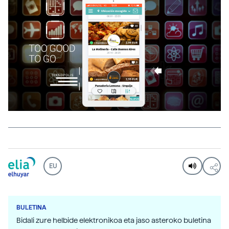
EU
BULETINA
Bidali zure helbide elektronikoa eta jaso asteroko buletina