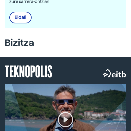
zure sarrera-ontzian
Bidali
Bizitza
TEKNOPOLIS