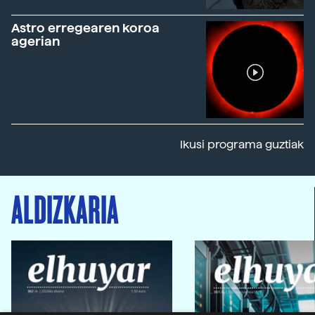
Astro erregearen koroa
agerian
Ikusi programa guztiak
ALDIZKARIA