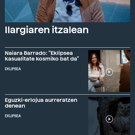
Ilargiaren itzalean
Naiara Barrado: "Eklipsea
kasualitate kosmiko bat da"
EKLIPSEA
Eguzki-erlojua aurreratzen
denean
EKLIPSEA