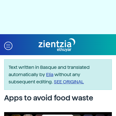
Text written in Basque and translated
automatically by
Elia
without any
subsequent editing.
SEE ORIGINAL
Apps to avoid food waste