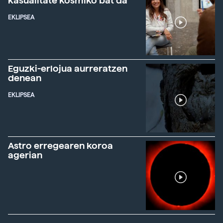
kasualitate kosmiko bat da"
EKLIPSEA
Eguzki-erlojua aurreratzen
denean
EKLIPSEA
Astro erregearen koroa
agerian