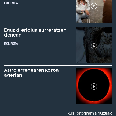
EKLIPSEA
Eguzki-erlojua aurreratzen
denean
EKLIPSEA
Astro erregearen koroa
agerian
Ikusi programa guztiak