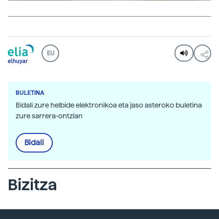
EU
BULETINA
Bidali zure helbide elektronikoa eta jaso asteroko buletina
zure sarrera-ontzian
Bidali
Bizitza