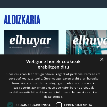
ALDIZKARIA
×
Webgune honek cookieak
erabiltzen ditu
Cookieak erabiltzen ditugu edukia, iragarkiak pertsonalizatzeko eta
gure trafikoa aztertzeko. Gure webgunearen erabilerari buruzko
informazioa ere partekatzen dugu gure publizitate- eta analisi-
bazkideekin, zuk eman diezun edo haiek beren zerbitzuak
erabiltzeagatik bildu duten beste informazio batzuekin konbina
dezaketenak.
BEHAR-BEHARREZKOA
ERRENDIMENDUA