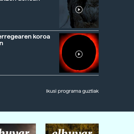
erregearen koroa
n
Ikusi programa guztiak