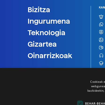
Bizitza
KAN
Ingurumena
Teknologia
Gizartea
Oinarrizkoak
Cookieak e
webgunear
bazkideekin,
BEHAR-BEH