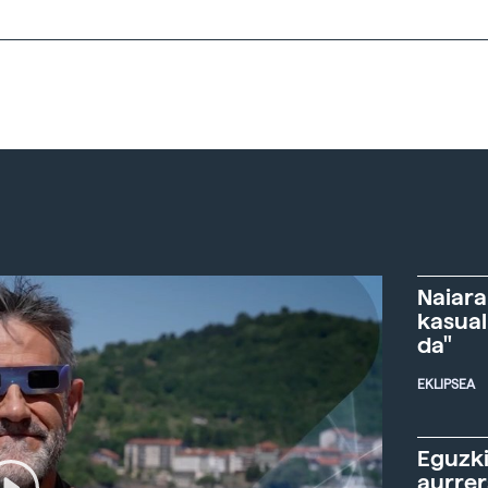
Naiara
kasual
da"
EKLIPSEA
Eguzki
aurre