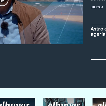
EKLIPSEA
Astro 
ageria