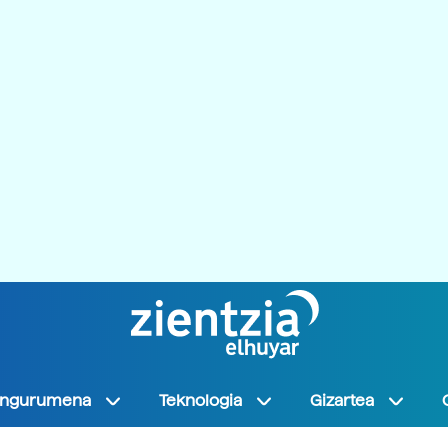
Ingurumena
Teknologia
Gizartea