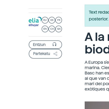
Text reda
posterio
EU
ES
FR
EN
CA
GA
A la
biod
Partekatu
A Europa s'
marina. Cien
Basc han est
al que van 
marí del por
exòtiques q