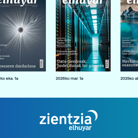
ko eka. 1a
2026ko mar. 1a
2025ko ab