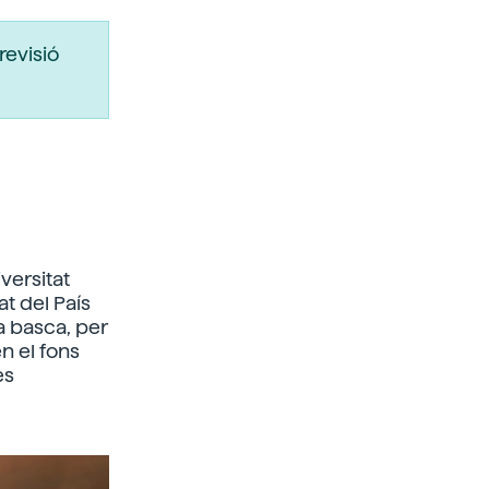
revisió
versitat
at del País
a basca, per
n el fons
es