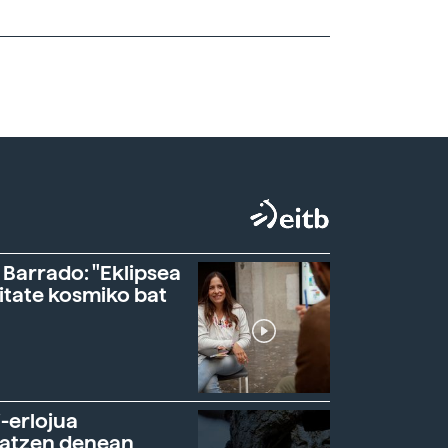
 Barrado: "Eklipsea
itate kosmiko bat
-erlojua
ratzen denean