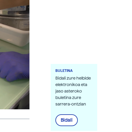
BULETINA
Bidali zure helbide
elektronikoa eta
jaso asteroko
buletina zure
sarrera-ontzian
Bidali