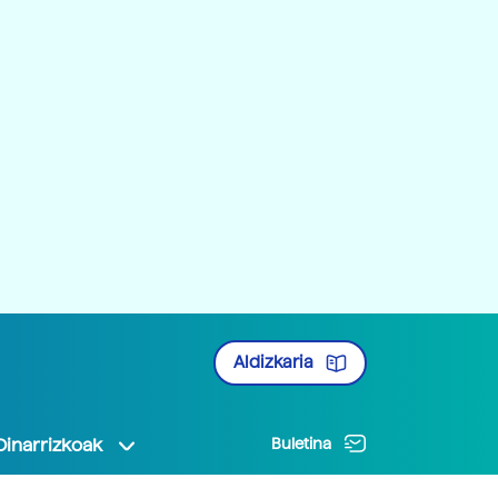
Aldizkaria
Oinarrizkoak
Buletina