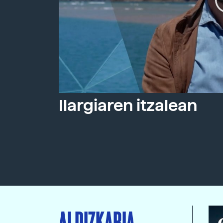
Ilargiaren itzalean
ALDIZKARIA