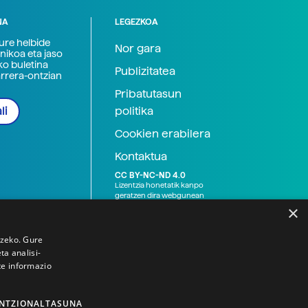
NA
LEGEZKOA
zure helbide
Nor gara
nikoa eta jaso
ko buletina
Publizitatea
arrera-ontzian
Pribatutasun
politika
li
Cookien erabilera
Kontaktua
CC BY-NC-ND 4.0
Lizentzia honetatik kanpo
geratzen dira webgunean
argitaratutako baliabide
×
grafikoak (argazki eta
ilustrazioak), baita Elhuyar ez
den bestelako erakunde eta
tzeko. Gure
norbanakoek idatzitakoak
a analisi-
ere. Kanpo-esteken bidez
te informazio
emandako edukiak esteka
horietan agertzen den
lizentziapean daude,
gehienetan copyright-a
NTZIONALTASUNA