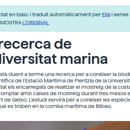
ctat en basc i traduït automàticament per
Elia
i sense 
r. MOSTRA
L’ORIGINAL
 recerca de
iversitat marina
està duent a terme una recerca per a conèixer la biodi
tífics de l'Estació Marítima de Plentzia de la Universit
at els encarregats de realitzar el mostreig de la cost
comptar amb caixes de mostreig durant tres mesos e
t de Getxo. L'estudi servirà per a conèixer les espèci
ue es troben en la cornisa marítima de Bilbao.