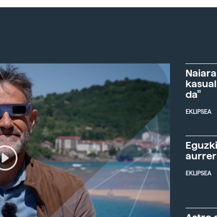
Naiara
kasual
da"
EKLIPSEA
Eguzki
aurre
EKLIPSEA