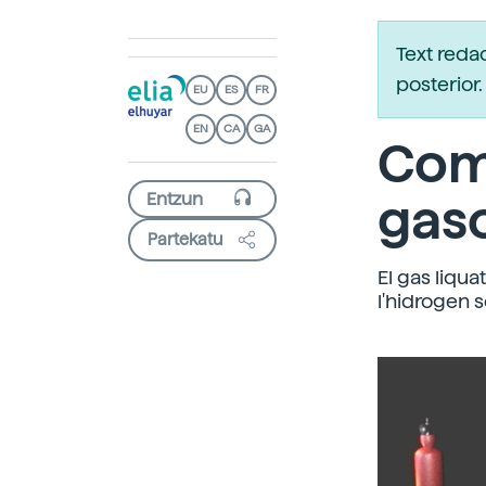
Text reda
posterio
EU
ES
FR
EN
CA
GA
Comb
gaso
Partekatu
El gas liquat
l'hidrogen 