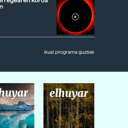
erregearen koroa
n
Ikusi programa guztiak