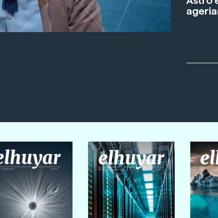
Astro 
ageria