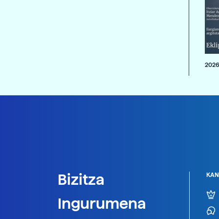
2026
Bizitza
KAN
Ingurumena