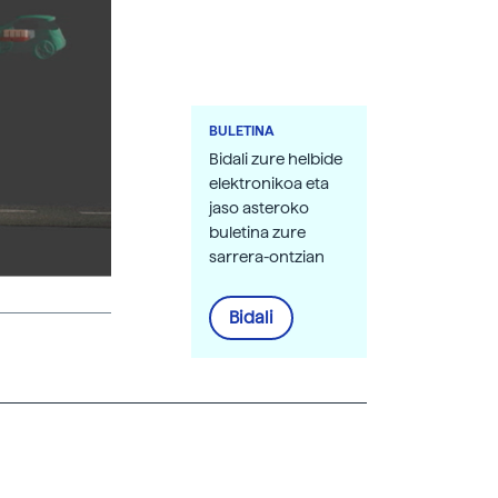
BULETINA
Bidali zure helbide
elektronikoa eta
jaso asteroko
buletina zure
sarrera-ontzian
Bidali