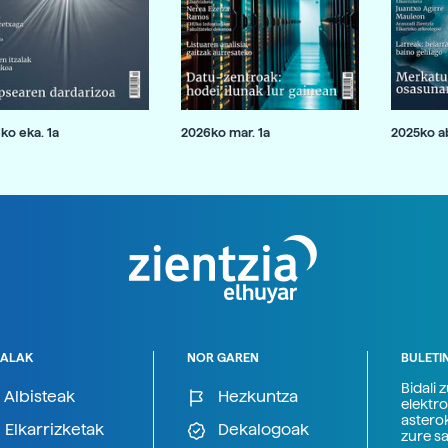
ko eka. 1a
2026ko mar. 1a
2025ko ab
ALAK
NOR GAREN
BULETI
Bidali 
Albisteak
Hezkuntza
elektro
astero
Elkarrizketak
Dekalogoak
zure s