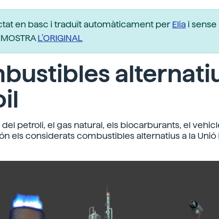
ctat en basc i traduït automàticament per
Elia
i sense 
r. MOSTRA
L’ORIGINAL
ustibles alternatiu
il
 del petroli, el gas natural, els biocarburants, el vehicl
són els considerats combustibles alternatius a la Unió