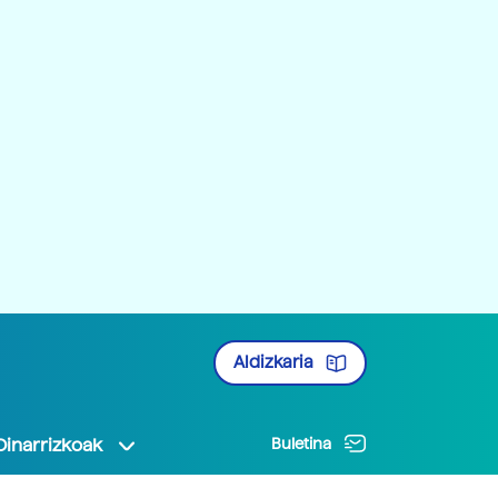
Aldizkaria
Oinarrizkoak
Buletina