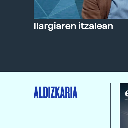
Ilargiaren itzalean
ALDIZKARIA