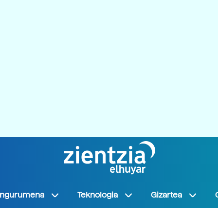
Ingurumena
Teknologia
Gizartea