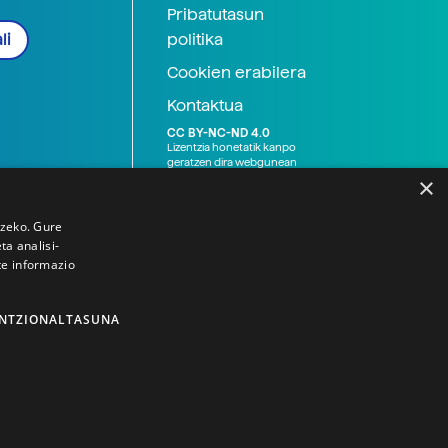
Pribatutasun
politika
li
Cookien erabilera
Kontaktua
CC BY-NC-ND 4.0
Lizentzia honetatik kanpo
geratzen dira webgunean
argitaratutako baliabide
×
grafikoak (argazki eta
ilustrazioak), baita Elhuyar ez
den bestelako erakunde eta
tzeko. Gure
norbanakoek idatzitakoak
a analisi-
ere. Kanpo-esteken bidez
te informazio
emandako edukiak esteka
horietan agertzen den
lizentziapean daude,
gehienetan copyright-a
NTZIONALTASUNA