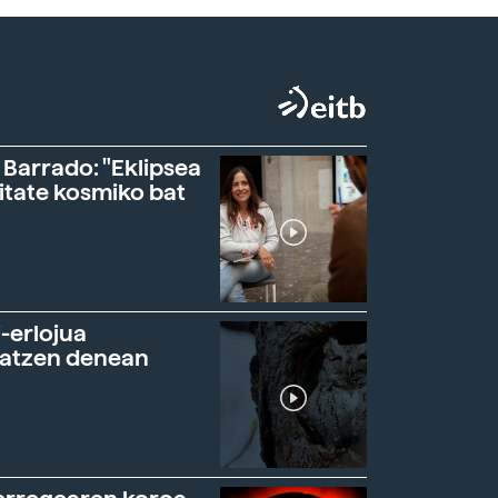
 Barrado: "Eklipsea
itate kosmiko bat
-erlojua
ratzen denean