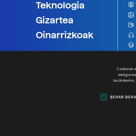
Teknologia
Gizartea
Oinarrizkoak
Cookieak e
webgunear
bazkideekin,
BEHAR-BEH