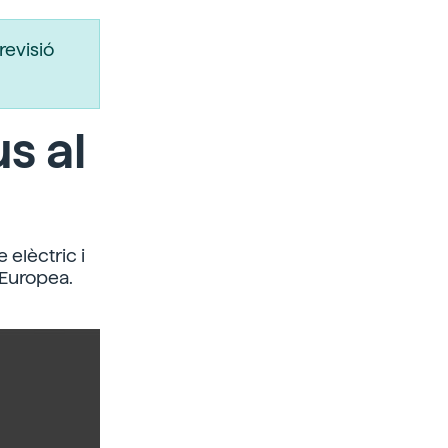
revisió
s al
e elèctric i
 Europea.