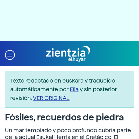
Texto redactado en euskara y traducido
automáticamente por
Elia
y sin posterior
revisión.
VER ORIGINAL
Fósiles, recuerdos de piedra
Un mar templado y poco profundo cubría parte
de la actual Esukal Herria en el Cretácico. El