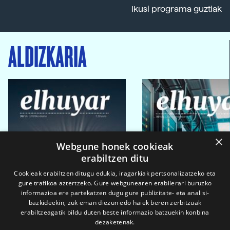
Ikusi programa guztiak
ALDIZKARIA
×
Webgune honek cookieak
erabiltzen ditu
Cookieak erabiltzen ditugu edukia, iragarkiak pertsonalizatzeko eta
gure trafikoa aztertzeko. Gure webgunearen erabilerari buruzko
informazioa ere partekatzen dugu gure publizitate- eta analisi-
bazkideekin, zuk eman diezun edo haiek beren zerbitzuak
erabiltzeagatik bildu duten beste informazio batzuekin konbina
dezaketenak.