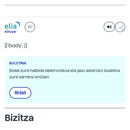
EU
[('body',
)]
BULETINA
Bidali zure helbide elektronikoa eta jaso asteroko buletina
zure sarrera-ontzian
Bidali
Bizitza