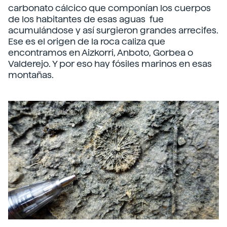
carbonato cálcico que componían los cuerpos
de los habitantes de esas aguas fue
acumulándose y así surgieron grandes arrecifes.
Ese es el origen de la roca caliza que
encontramos en Aizkorri, Anboto, Gorbea o
Valderejo. Y por eso hay fósiles marinos en esas
montañas.