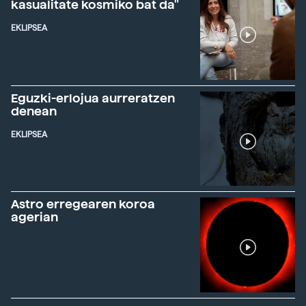
kasualitate kosmiko bat da"
EKLIPSEA
Eguzki-erlojua aurreratzen
denean
EKLIPSEA
Astro erregearen koroa
agerian