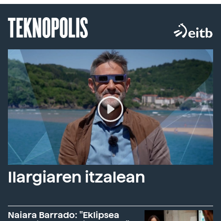
TEKNOPOLIS
Ilargiaren itzalean
Naiara Barrado: "Eklipsea