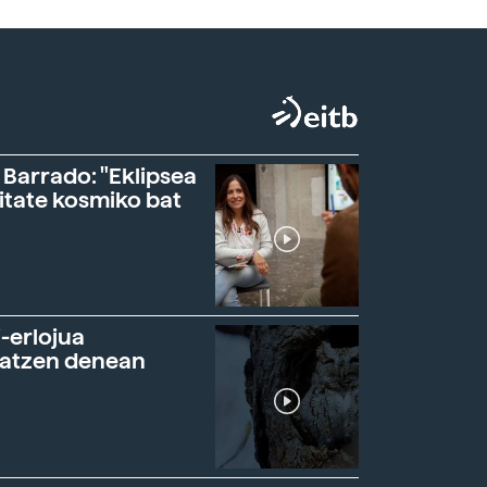
 Barrado: "Eklipsea
itate kosmiko bat
-erlojua
ratzen denean