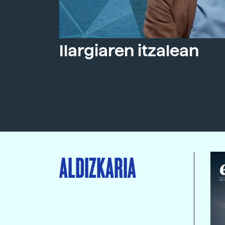
Ilargiaren itzalean
ALDIZKARIA