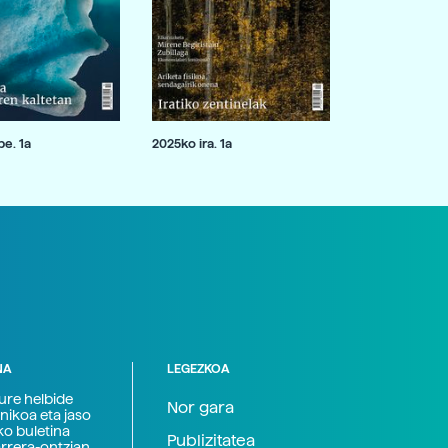
e. 1a
2025ko ira. 1a
NA
LEGEZKOA
zure helbide
Nor gara
nikoa eta jaso
ko buletina
Publizitatea
arrera-ontzian