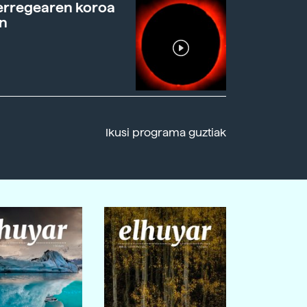
erregearen koroa
n
Ikusi programa guztiak