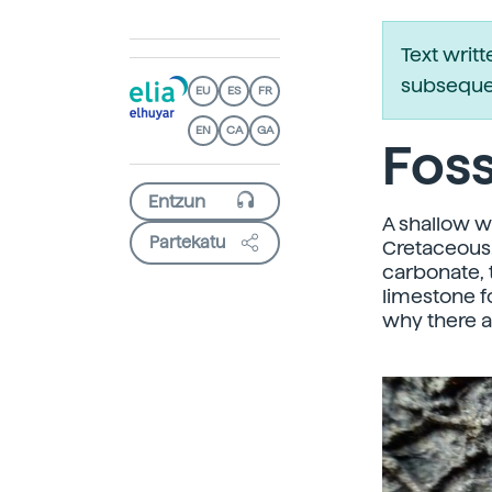
Text writ
subsequen
EU
ES
FR
EN
CA
GA
Foss
A shallow w
Partekatu
Cretaceous.
carbonate, 
limestone fo
why there a