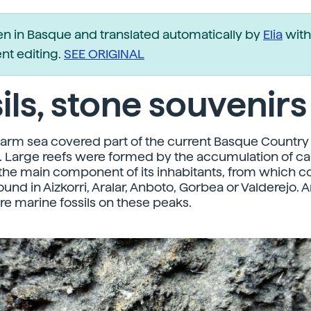
ten in Basque and translated automatically by
Elia
with
t editing.
SEE ORIGINAL
ils, stone souvenirs
arm sea covered part of the current Basque Country 
 Large reefs were formed by the accumulation of c
the main component of its inhabitants, from which 
und in Aizkorri, Aralar, Anboto, Gorbea or Valderejo. A
re marine fossils on these peaks.