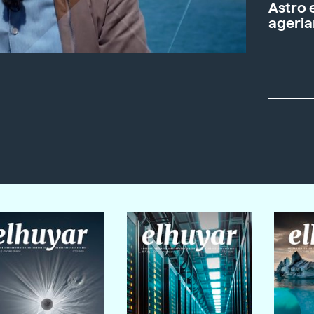
Astro 
ageria