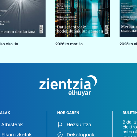
ko eka. 1a
2026ko mar. 1a
2025ko ab
ALAK
NOR GAREN
BULETI
Bidali 
Albisteak
Hezkuntza
elektro
astero
Elkarrizketak
Dekalogoak
zure s