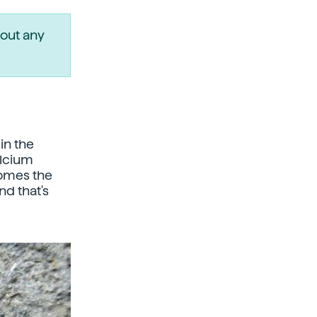
out any
in the
alcium
comes the
nd that's