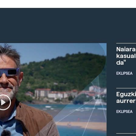
Naiara
kasual
da"
EKLIPSEA
Eguzki
aurre
EKLIPSEA