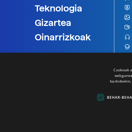
Teknologia
Gizartea
Oinarrizkoak
Cookieak e
webgunear
bazkideekin,
BEHAR-BEH