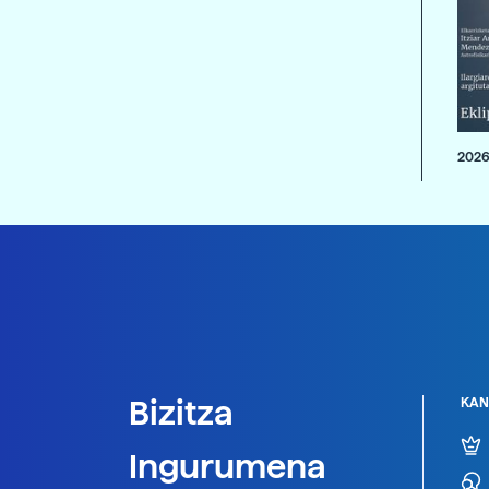
2026
Bizitza
KAN
Ingurumena