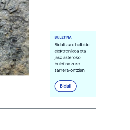
BULETINA
Bidali zure helbide
elektronikoa eta
jaso asteroko
buletina zure
sarrera-ontzian
Bidali