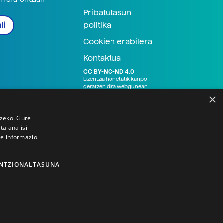
Pribatutasun
politika
li
Cookien erabilera
Kontaktua
CC BY-NC-ND 4.0
Lizentzia honetatik kanpo
geratzen dira webgunean
argitaratutako baliabide
×
grafikoak (argazki eta
ilustrazioak), baita Elhuyar ez
den bestelako erakunde eta
tzeko. Gure
norbanakoek idatzitakoak
a analisi-
ere. Kanpo-esteken bidez
te informazio
emandako edukiak esteka
horietan agertzen den
lizentziapean daude,
gehienetan copyright-a
NTZIONALTASUNA