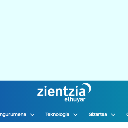
Ingurumena
Teknologia
Gizartea