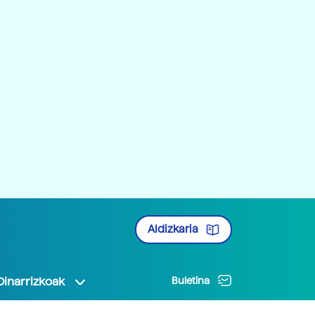
Aldizkaria
Oinarrizkoak
Buletina