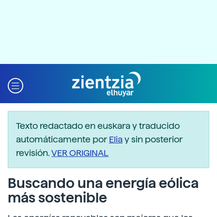
Texto redactado en euskara y traducido
automáticamente por
Elia
y sin posterior
revisión.
VER ORIGINAL
Buscando una energía eólica
más sostenible