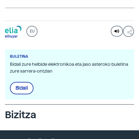
EU
BULETINA
Bidali zure helbide elektronikoa eta jaso asteroko buletina
zure sarrera-ontzian
Bidali
Bizitza