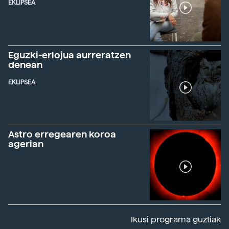
EKLIPSEA
Eguzki-erlojua aurreratzen
denean
EKLIPSEA
Astro erregearen koroa
agerian
Ikusi programa guztiak