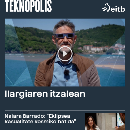
TEKNOPOLIS
Ilargiaren itzalean
Naiara Barrado: "Eklipsea
kasualitate kosmiko bat da"