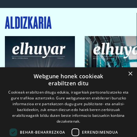
ALDIZKARIA
×
Webgune honek cookieak
erabiltzen ditu
Cookieak erabiltzen ditugu edukia, iragarkiak pertsonalizatzeko eta
gure trafikoa aztertzeko. Gure webgunearen erabilerari buruzko
informazioa ere partekatzen dugu gure publizitate- eta analisi-
bazkideekin, zuk eman diezun edo haiek beren zerbitzuak
erabiltzeagatik bildu duten beste informazio batzuekin konbina
dezaketenak.
BEHAR-BEHARREZKOA
ERRENDIMENDUA