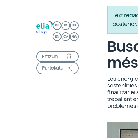
Text reda
posterio
EU
ES
FR
EN
CA
GA
Busc
més 
Partekatu
Les energie
sostenibles
finalitzar 
treballant 
problemes d