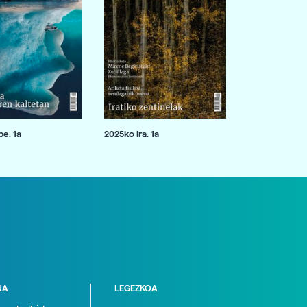
e. 1a
2025ko ira. 1a
NA
LEGEZKOA