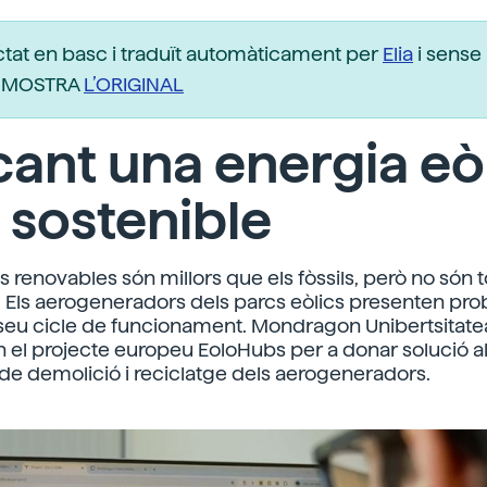
ctat en basc i traduït automàticament per
Elia
i sense 
r. MOSTRA
L’ORIGINAL
ant una energia eò
sostenible
s renovables són millors que els fòssils, però no són 
. Els aerogeneradors dels parcs eòlics presenten pr
el seu cicle de funcionament. Mondragon Unibertsitate
en el projecte europeu EoloHubs per a donar solució a
e demolició i reciclatge dels aerogeneradors.