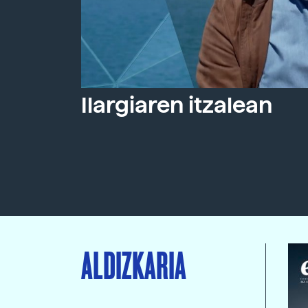
Ilargiaren itzalean
ALDIZKARIA