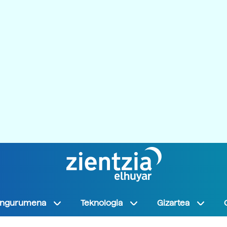
Ingurumena
Teknologia
Gizartea