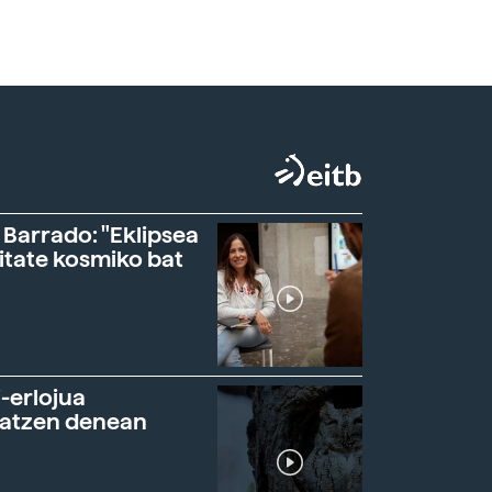
 Barrado: "Eklipsea
itate kosmiko bat
-erlojua
ratzen denean