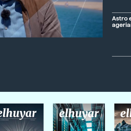
Astro 
ageria