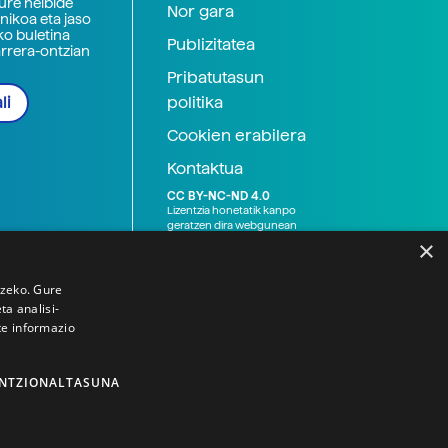
zure helbide
Nor gara
nikoa eta jaso
ko buletina
Publizitatea
arrera-ontzian
Pribatutasun
politika
li
Cookien erabilera
Kontaktua
CC BY-NC-ND 4.0
Lizentzia honetatik kanpo
geratzen dira webgunean
argitaratutako baliabide
×
grafikoak (argazki eta
ilustrazioak), baita Elhuyar ez
den bestelako erakunde eta
tzeko. Gure
norbanakoek idatzitakoak
a analisi-
ere. Kanpo-esteken bidez
te informazio
emandako edukiak esteka
horietan agertzen den
lizentziapean daude,
gehienetan copyright-a
NTZIONALTASUNA