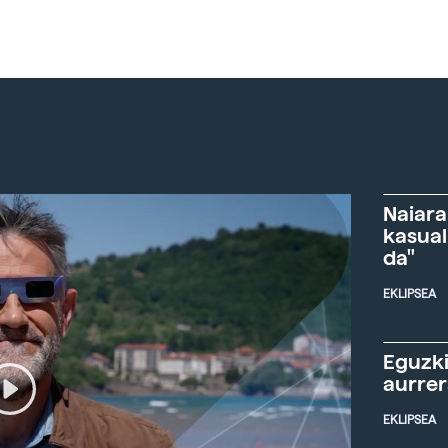
Naiara
kasual
da"
EKLIPSEA
Eguzki
aurre
EKLIPSEA