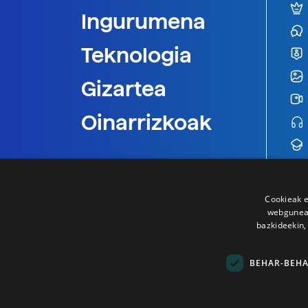
Ingurumena
Teknologia
Gizartea
Oinarrizkoak
Cookieak e
webgunear
bazkideekin,
BEHAR-BEH