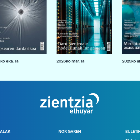
ko eka. 1a
2026ko mar. 1a
2025ko ab
ALAK
NOR GAREN
BULETI