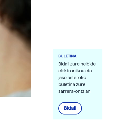
BULETINA
Bidali zure helbide
elektronikoa eta
jaso asteroko
buletina zure
sarrera-ontzian
Bidali