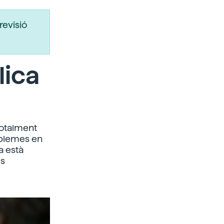
revisió
lica
totalment
oblemes en
a està
ls