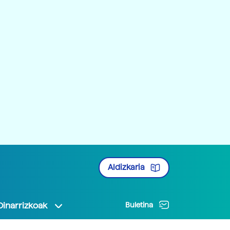
Aldizkaria
Oinarrizkoak
Buletina