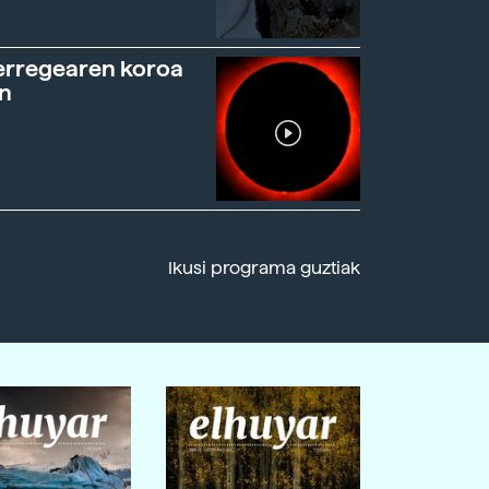
erregearen koroa
n
Ikusi programa guztiak