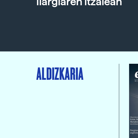
Ilargiaren itzalean
ALDIZKARIA