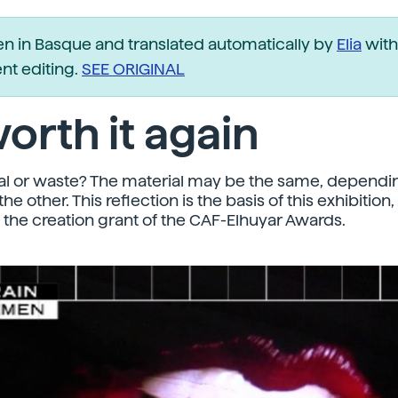
ten in Basque and translated automatically by
Elia
with
t editing.
SEE ORIGINAL
 worth it again
l or waste? The material may be the same, dependi
the other. This reflection is the basis of this exhibition
f the creation grant of the CAF-Elhuyar Awards.