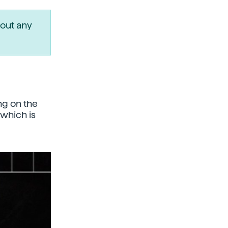
out any
ng on the
, which is