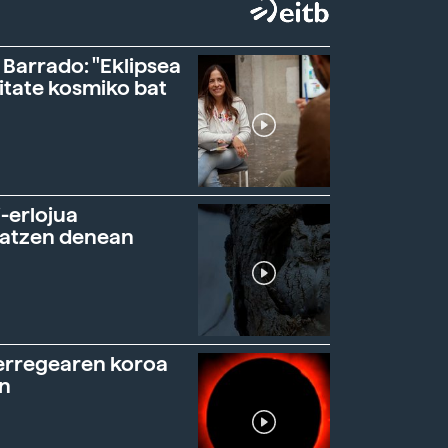
 Barrado: "Eklipsea
itate kosmiko bat
-erlojua
ratzen denean
erregearen koroa
n