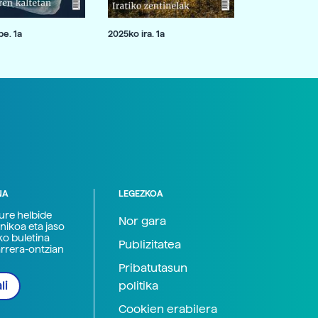
e. 1a
2025ko ira. 1a
NA
LEGEZKOA
zure helbide
Nor gara
nikoa eta jaso
ko buletina
Publizitatea
arrera-ontzian
Pribatutasun
politika
li
Cookien erabilera