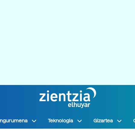
Ingurumena
Teknologia
Gizartea