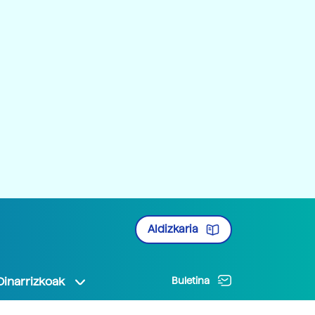
Aldizkaria
Oinarrizkoak
Buletina