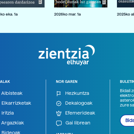
ko eka. 1a
2026ko mar. 1a
2025ko ab
ALAK
NOR GAREN
BULETI
Bidali 
Albisteak
Hezkuntza
elektro
astero
Elkarrizketak
Dekalogoak
zure s
Iritzia
Efemerideak
Bida
Argazkiak
Gai librean
Bideoak