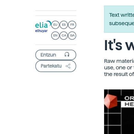
Text writ
subsequen
EU
ES
FR
EN
CA
GA
It's
Raw materia
Partekatu
use, one or 
the result o