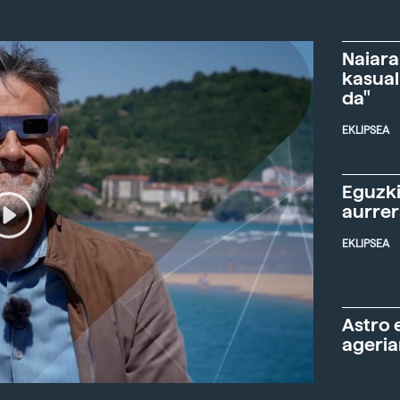
Naiara
kasual
da"
EKLIPSEA
Eguzki
aurre
EKLIPSEA
Astro 
ageria