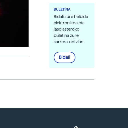
BULETINA
Bidali zure helbide
elektronikoa eta
jaso asteroko
buletina zure
sarrera-ontzian
Bidali