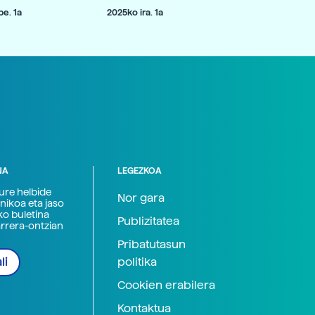
e. 1a
2025ko ira. 1a
NA
LEGEZKOA
zure helbide
Nor gara
nikoa eta jaso
ko buletina
Publizitatea
arrera-ontzian
Pribatutasun
politika
li
Cookien erabilera
Kontaktua