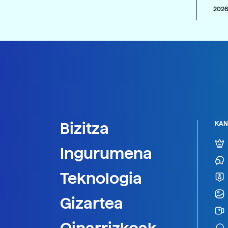
2026
Bizitza
KAN
Ingurumena
Teknologia
Gizartea
Oinarrizkoak