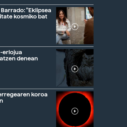
 Barrado: "Eklipsea
itate kosmiko bat
-erlojua
ratzen denean
erregearen koroa
n