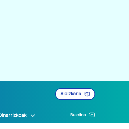
Aldizkaria
Oinarrizkoak
Buletina