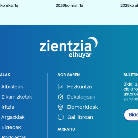
ko eka. 1a
2026ko mar. 1a
2025ko ab
ALAK
NOR GAREN
BULETI
Bidali 
Albisteak
Hezkuntza
elektro
astero
Elkarrizketak
Dekalogoak
zure s
Iritzia
Efemerideak
Bida
Argazkiak
Gai librean
Bideoak
JARRAITU
Podcastak