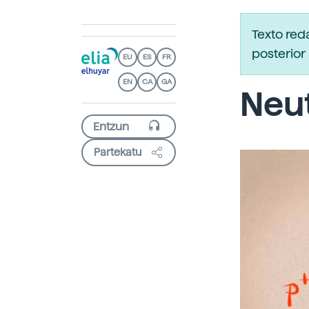
Texto re
posterior 
EU
ES
FR
EN
CA
GA
Neut
Partekatu