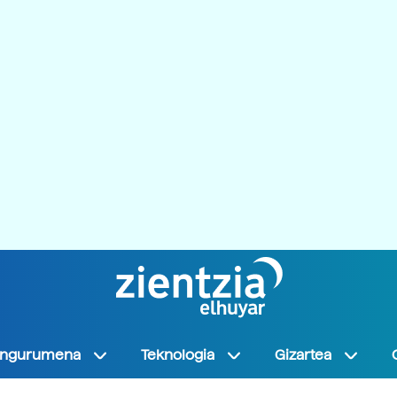
Ingurumena
Teknologia
Gizartea