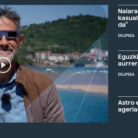
Naiara
kasual
da"
EKLIPSEA
Eguzki
aurre
EKLIPSEA
Astro 
ageria