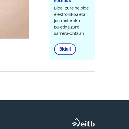
BULETINA
Bidali zure helbide
elektronikoa eta
jaso asteroko
buletina zure
sarrera-ontzian
Bidali