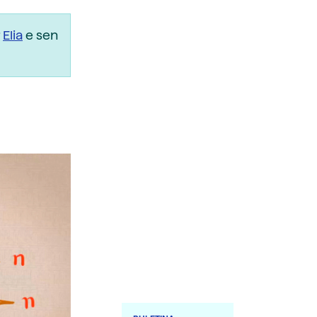
r
Elia
e sen