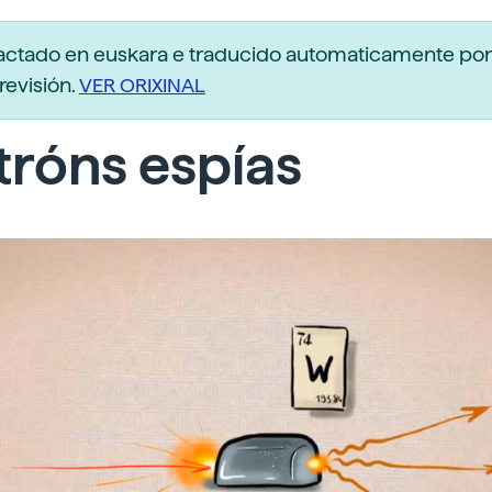
dactado en euskara e traducido automaticamente po
revisión.
VER ORIXINAL
róns espías