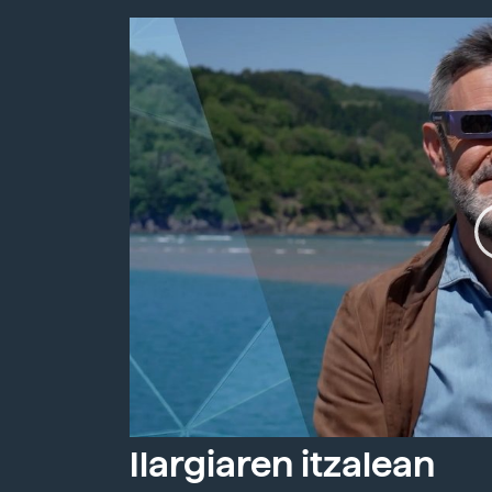
Ilargiaren itzalean