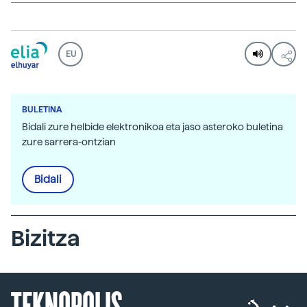
EU
BULETINA
Bidali zure helbide elektronikoa eta jaso asteroko buletina
zure sarrera-ontzian
Bidali
Bizitza
TEKNOPOLIS