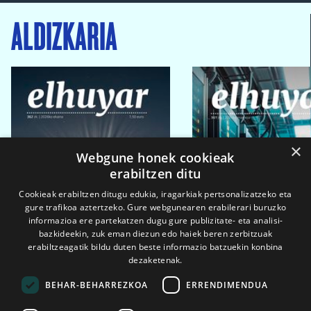
ALDIZKARIA
×
Webgune honek cookieak
erabiltzen ditu
Cookieak erabiltzen ditugu edukia, iragarkiak pertsonalizatzeko eta
gure trafikoa aztertzeko. Gure webgunearen erabilerari buruzko
informazioa ere partekatzen dugu gure publizitate- eta analisi-
bazkideekin, zuk eman diezun edo haiek beren zerbitzuak
erabiltzeagatik bildu duten beste informazio batzuekin konbina
dezaketenak.
BEHAR-BEHARREZKOA
ERRENDIMENDUA