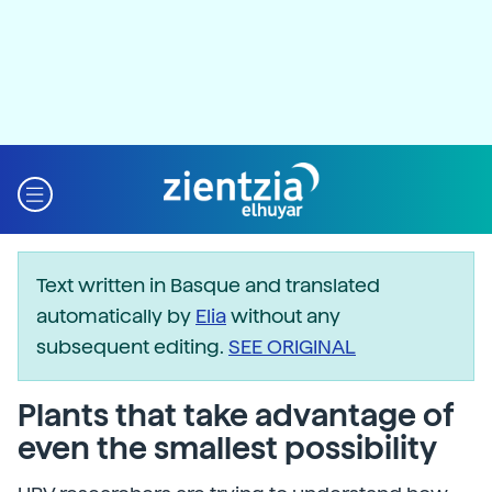
Text written in Basque and translated
automatically by
Elia
without any
subsequent editing.
SEE ORIGINAL
Plants that take advantage of
even the smallest possibility