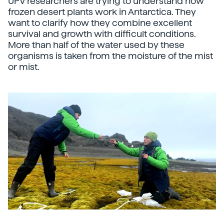
UPV researchers are trying to understand how
frozen desert plants work in Antarctica. They
want to clarify how they combine excellent
survival and growth with difficult conditions.
More than half of the water used by these
organisms is taken from the moisture of the mist
or mist.