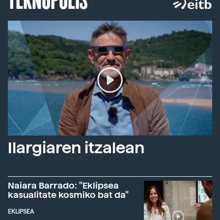
Ilargiaren itzalean
Naiara Barrado: "Eklipsea
kasualitate kosmiko bat da"
EKLIPSEA