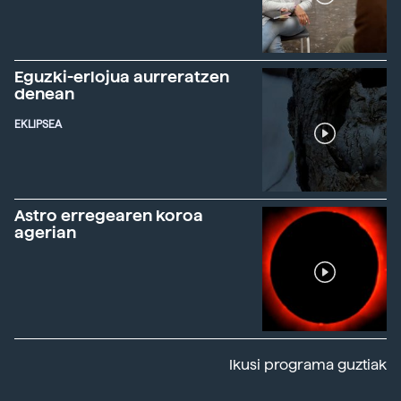
Eguzki-erlojua aurreratzen
denean
EKLIPSEA
Astro erregearen koroa
agerian
Ikusi programa guztiak