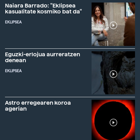
Naiara Barrado: "Eklipsea
kasualitate kosmiko bat da"
EKLIPSEA
Eguzki-erlojua aurreratzen
denean
EKLIPSEA
Astro erregearen koroa
agerian