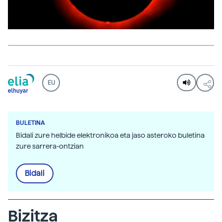
EU
BULETINA
Bidali zure helbide elektronikoa eta jaso asteroko buletina
zure sarrera-ontzian
Bidali
Bizitza