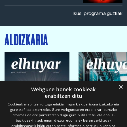
Ikusi programa guztiak
ALDIZKARIA
×
Webgune honek cookieak
erabiltzen ditu
Cookieak erabiltzen ditugu edukia, iragarkiak pertsonalizatzeko eta
gure trafikoa aztertzeko. Gure webgunearen erabilerari buruzko
informazioa ere partekatzen dugu gure publizitate- eta analisi-
bazkideekin, zuk eman diezun edo haiek beren zerbitzuak
erabiltzeagatik bildu duten beste informazio batzuekin konbina