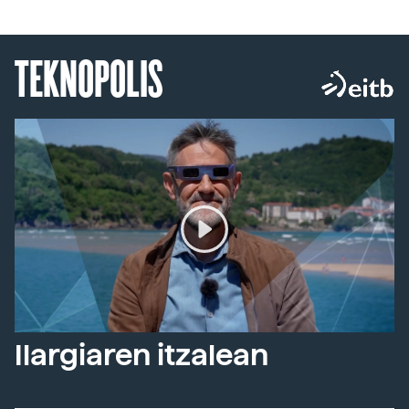
TEKNOPOLIS
Ilargiaren itzalean