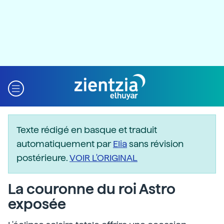
Texte rédigé en basque et traduit
automatiquement par
Elia
sans révision
postérieure.
VOIR L'ORIGINAL
La couronne du roi Astro
exposée