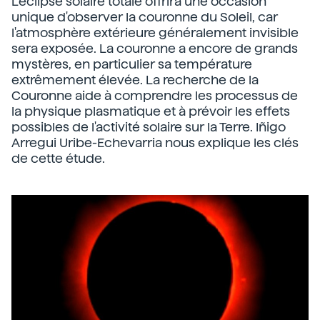
L'éclipse solaire totale offrira une occasion
unique d'observer la couronne du Soleil, car
l'atmosphère extérieure généralement invisible
sera exposée. La couronne a encore de grands
mystères, en particulier sa température
extrêmement élevée. La recherche de la
Couronne aide à comprendre les processus de
la physique plasmatique et à prévoir les effets
possibles de l'activité solaire sur la Terre. Iñigo
Arregui Uribe-Echevarria nous explique les clés
de cette étude.