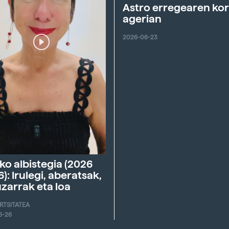
Astro erregearen ko
agerian
2026-06-23
ko albistegia (2026
6): Irulegi, aberatsak,
zarrak eta loa
ERTSITATEA
6-26