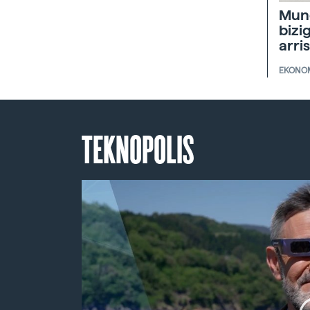
Mun
bizi
arri
EKONO
TEKNOPOLIS