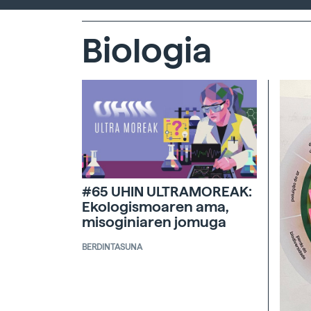
Biologia
#65 UHIN ULTRAMOREAK:
Ekologismoaren ama,
misoginiaren jomuga
BERDINTASUNA