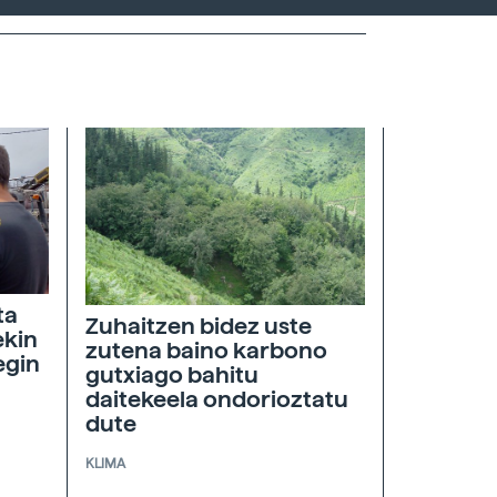
ta
Zuhaitzen bidez uste
ekin
zutena baino karbono
egin
gutxiago bahitu
daitekeela ondorioztatu
dute
KLIMA