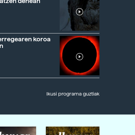
ratzen denean
erregearen koroa
n
Ikusi programa guztiak