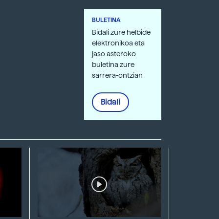
BULETINA
Bidali zure helbide
elektronikoa eta
jaso asteroko
buletina zure
sarrera-ontzian
Bidali