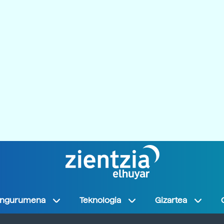
Ingurumena
Teknologia
Gizartea