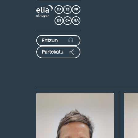
EU
ES
FR
EN
CA
GA
Partekatu