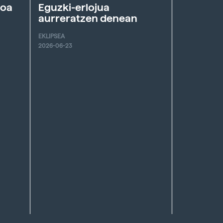
roa
Eguzki-erlojua
aurreratzen denean
EKLIPSEA
2026-06-23