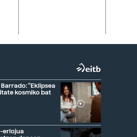
 Barrado: "Eklipsea
itate kosmiko bat
-erlojua