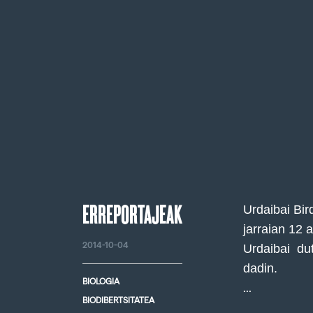
ERREPORTAJEAK
Urdaibai Bir
jarraian 12 
2014-10-04
Urdaibai dut
dadin.
BIOLOGIA
...
BIODIBERTSITATEA