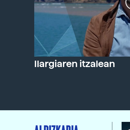
Ilargiaren itzalean