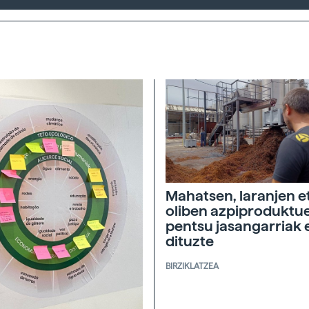
Mahatsen, laranjen e
oliben azpiproduktu
pentsu jasangarriak 
dituzte
BIRZIKLATZEA