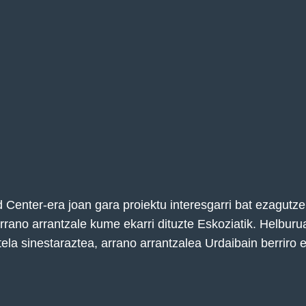
d Center-era joan gara proiektu interesgarri bat ezagutzer
arrano arrantzale kume ekarri dituzte Eskoziatik. Helburua
ela sinestaraztea, arrano arrantzalea Urdaibain berriro 