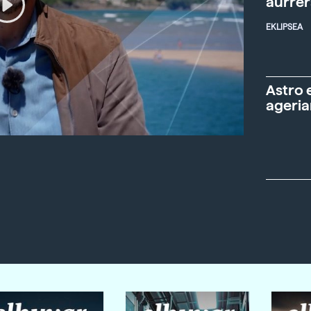
aurre
EKLIPSEA
Astro 
ageria