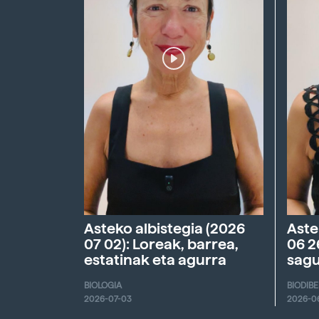
Asteko albistegia (2026
Aste
07 02): Loreak, barrea,
06 2
estatinak eta agurra
sagu
BIOLOGIA
BIODIB
2026-07-03
2026-0