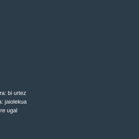
a: bi urtez
: jaiolekua
ere ugal