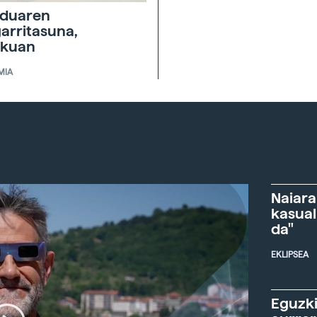
duaren
garritasuna,
skuan
MIA
Naiara
kasual
da"
EKLIPSEA
Eguzki