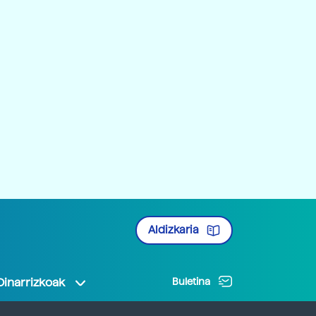
Aldizkaria
Oinarrizkoak
Buletina