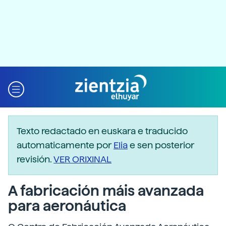
Texto redactado en euskara e traducido
automaticamente por
Elia
e sen posterior
revisión.
VER ORIXINAL
A fabricación máis avanzada
para aeronáutica