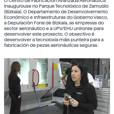
O Centro de Fabricación Avanzada Aeronáutica
inaugurouse no Parque Tecnolóxico de Zamudio
(Bizkaia). O Departamento de Desenvolvemento
Económico e Infraestruturas do Goberno Vasco,
a Deputación Foral de Bizkaia, as empresas do
sector aeronáutico e a UPV/EHU uníronse para
desenvolver este proxecto. O obxectivo é
desenvolver a tecnoloxía máis punteira para a
fabricación de pezas aeronáuticas seguras.