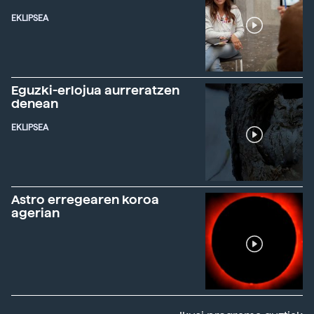
EKLIPSEA
Eguzki-erlojua aurreratzen
denean
EKLIPSEA
Astro erregearen koroa
agerian