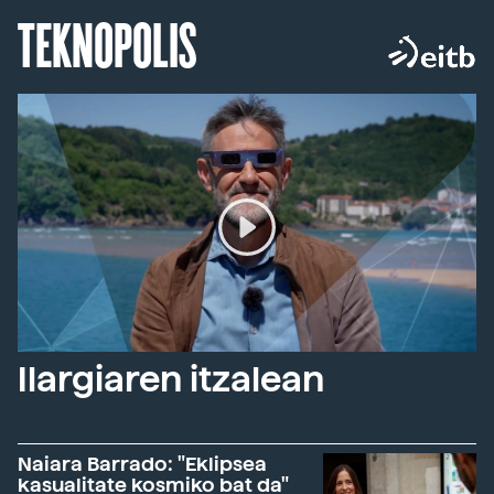
TEKNOPOLIS
Ilargiaren itzalean
Naiara Barrado: "Eklipsea
kasualitate kosmiko bat da"