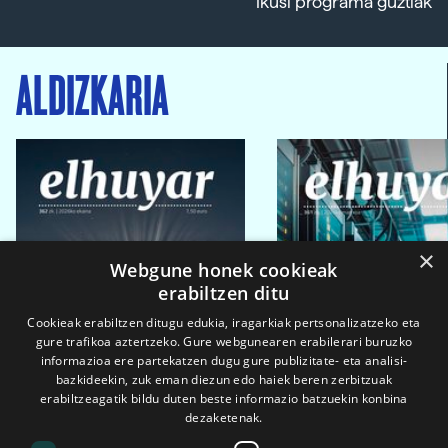
Ikusi programa guztiak
ALDIZKARIA
×
Webgune honek cookieak
erabiltzen ditu
Cookieak erabiltzen ditugu edukia, iragarkiak pertsonalizatzeko eta
gure trafikoa aztertzeko. Gure webgunearen erabilerari buruzko
informazioa ere partekatzen dugu gure publizitate- eta analisi-
bazkideekin, zuk eman diezun edo haiek beren zerbitzuak
erabiltzeagatik bildu duten beste informazio batzuekin konbina
dezaketenak.