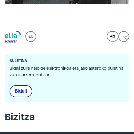
EU
BULETINA
Bidali zure helbide elektronikoa eta jaso asteroko buletina
zure sarrera-ontzian
Bidali
Bizitza