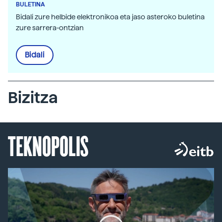
BULETINA
Bidali zure helbide elektronikoa eta jaso asteroko buletina
zure sarrera-ontzian
Bidali
Bizitza
TEKNOPOLIS