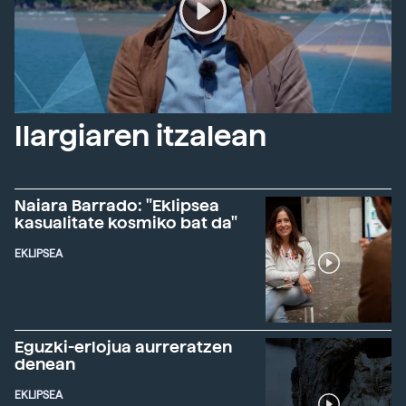
Ilargiaren itzalean
Naiara Barrado: "Eklipsea
kasualitate kosmiko bat da"
EKLIPSEA
Eguzki-erlojua aurreratzen
denean
EKLIPSEA