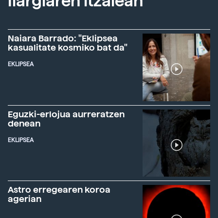
Ilargiaren itzalean
Naiara Barrado: "Eklipsea
kasualitate kosmiko bat da"
EKLIPSEA
Eguzki-erlojua aurreratzen
denean
EKLIPSEA
Astro erregearen koroa
agerian