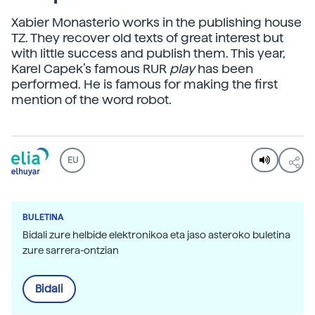
Xabier Monasterio works in the publishing house
TZ. They recover old texts of great interest but
with little success and publish them. This year,
Karel Capek’s famous RUR
play
has been
performed. He is famous for making the first
mention of the word robot.
EU
BULETINA
Bidali zure helbide elektronikoa eta jaso asteroko buletina
zure sarrera-ontzian
Bidali