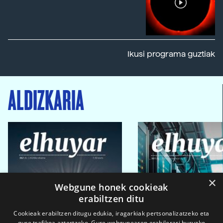
Ikusi programa guztiak
ALDIZKARIA
×
Webgune honek cookieak
erabiltzen ditu
Cookieak erabiltzen ditugu edukia, iragarkiak pertsonalizatzeko eta
gure trafikoa aztertzeko. Gure webgunearen erabilerari buruzko