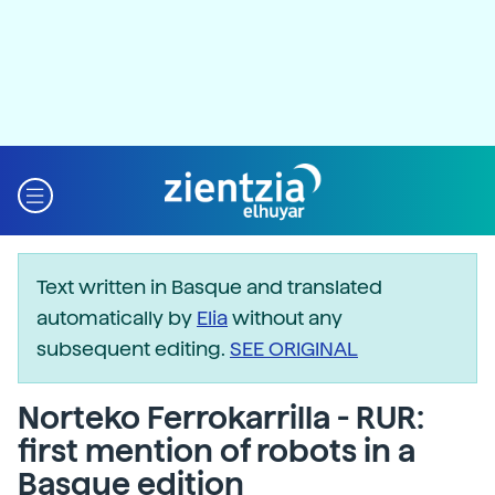
Text written in Basque and translated
automatically by
Elia
without any
subsequent editing.
SEE ORIGINAL
Norteko Ferrokarrilla - RUR:
first mention of robots in a
Basque edition