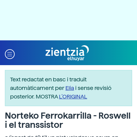
Text redactat en basc i traduït
automàticament per
Elia
i sense revisió
posterior. MOSTRA
L’ORIGINAL
Norteko Ferrokarrilla - Roswell
i el transsistor