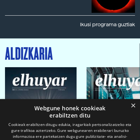
Ikusi programa guztiak
ALDIZKARIA
×
Webgune honek cookieak
erabiltzen ditu
Cookieak erabiltzen ditugu edukia, iragarkiak pertsonalizatzeko eta
gure trafikoa aztertzeko. Gure webgunearen erabilerari buruzko
informazioa ere partekatzen dugu gure publizitate- eta analisi-