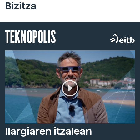
Bizitza
TEKNOPOLIS
Ilargiaren itzalean