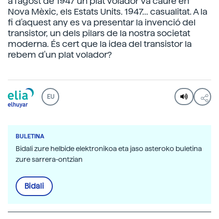
a l'agost de 1947 un plat volador va caure en
Nova Mèxic, els Estats Units. 1947... casualitat. A la
fi d'aquest any es va presentar la invenció del
transistor, un dels pilars de la nostra societat
moderna. És cert que la idea del transistor la
rebem d'un plat volador?
EU
BULETINA
Bidali zure helbide elektronikoa eta jaso asteroko buletina
zure sarrera-ontzian
Bidali