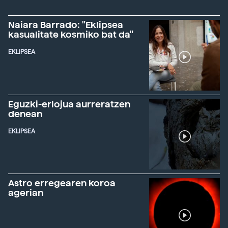
Naiara Barrado: "Eklipsea
kasualitate kosmiko bat da"
EKLIPSEA
Eguzki-erlojua aurreratzen
denean
EKLIPSEA
Astro erregearen koroa
agerian