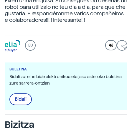
Fixen unha enquisa. Si consegues ou deseñas un
robot para utilizalo no teu día a día, para que che
gustaría. E respondéronme varios compañeiros
e colaboradores!!! ! Interesante! !
EU
BULETINA
Bidali zure helbide elektronikoa eta jaso asteroko buletina
zure sarrera-ontzian
Bidali
Bizitza