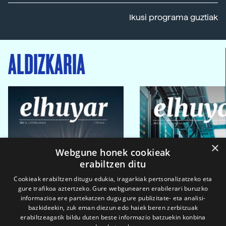
Ikusi programa guztiak
ALDIZKARIA
×
Webgune honek cookieak
erabiltzen ditu
Cookieak erabiltzen ditugu edukia, iragarkiak pertsonalizatzeko eta
gure trafikoa aztertzeko. Gure webgunearen erabilerari buruzko
informazioa ere partekatzen dugu gure publizitate- eta analisi-
bazkideekin, zuk eman diezun edo haiek beren zerbitzuak
erabiltzeagatik bildu duten beste informazio batzuekin konbina