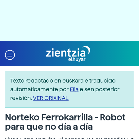
Texto redactado en euskara e traducido
automaticamente por
Elia
e sen posterior
revisión.
VER ORIXINAL
Norteko Ferrokarrilla - Robot
para que no día a día