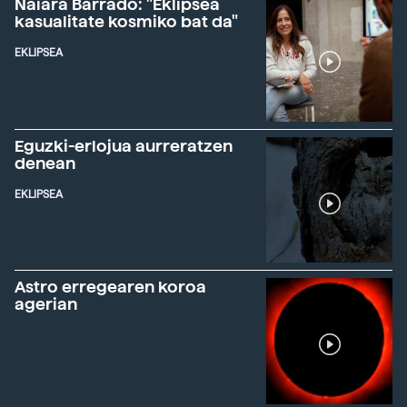
Naiara Barrado: "Eklipsea
kasualitate kosmiko bat da"
EKLIPSEA
Eguzki-erlojua aurreratzen
denean
EKLIPSEA
Astro erregearen koroa
agerian