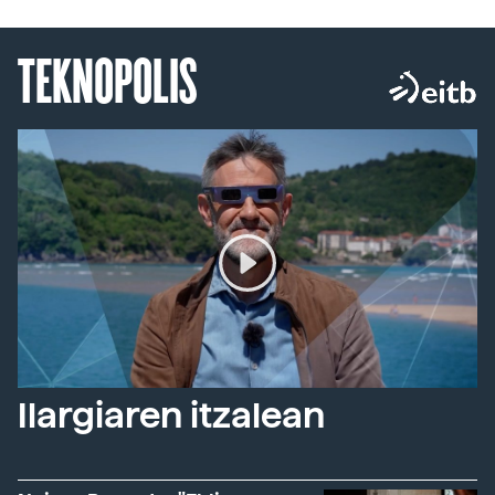
TEKNOPOLIS
Ilargiaren itzalean