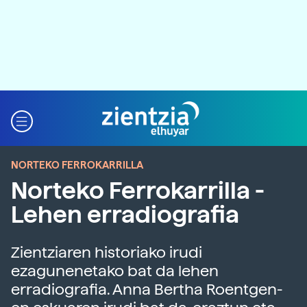
NORTEKO FERROKARRILLA
Norteko Ferrokarrilla -
Lehen erradiografia
Zientziaren historiako irudi
ezagunenetako bat da lehen
erradiografia. Anna Bertha Roentgen-