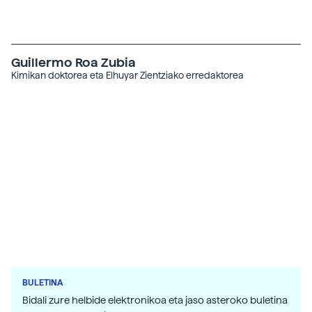
Guillermo Roa Zubia
Kimikan doktorea eta Elhuyar Zientziako erredaktorea
BULETINA
Bidali zure helbide elektronikoa eta jaso asteroko buletina