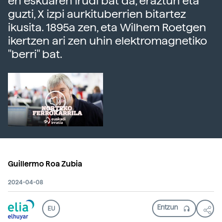
en eskuaren irudi bat da, eraztun eta
guzti, X izpi aurkituberrien bitartez
ikusita. 1895a zen, eta Wilhem Roetgen
ikertzen ari zen uhin elektromagnetiko
"berri" bat.
Guillermo Roa Zubia
2024-04-08
EU