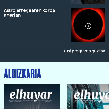
Astro erregearen koroa
agerian
Ikusi programa guztiak
ALDIZKARIA