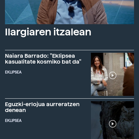
Ilargiaren itzalean
Naiara Barrado: "Eklipsea
kasualitate kosmiko bat da"
EKLIPSEA
Eguzki-erlojua aurreratzen
denean
EKLIPSEA