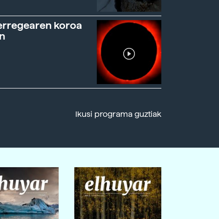
erregearen koroa
n
Ikusi programa guztiak