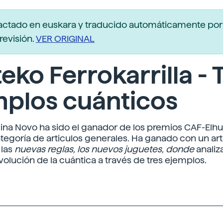
actado en euskara y traducido automáticamente po
revisión.
VER ORIGINAL
eko Ferrokarrilla - 
mplos cuánticos
ina Novo ha sido el ganador de los premios CAF-Elhu
ategoría de articulos generales. Ha ganado con un art
 las
nuevas reglas, los nuevos juguetes, donde
analiza
olución de la cuántica a través de tres ejemplos.