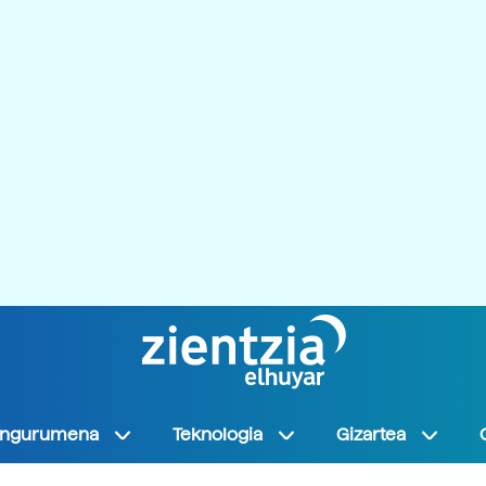
Ingurumena
Teknologia
Gizartea