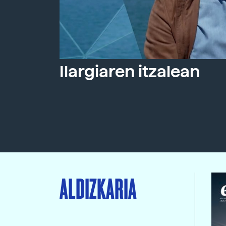
Ilargiaren itzalean
ALDIZKARIA