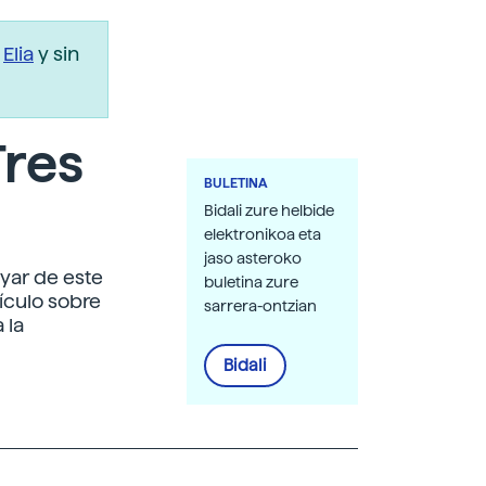
r
Elia
y sin
Tres
BULETINA
Bidali zure helbide
elektronikoa eta
jaso asteroko
yar de este
buletina zure
ículo sobre
sarrera-ontzian
 la
Bidali