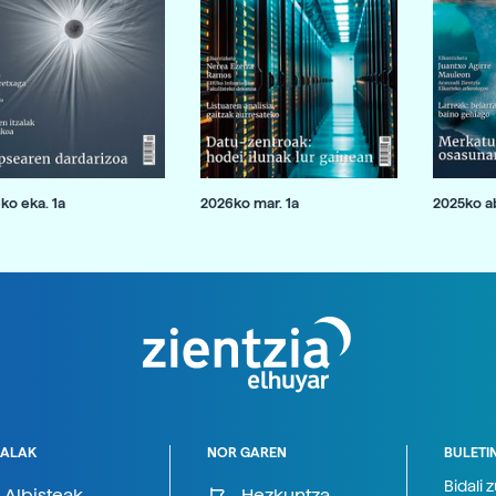
ko eka. 1a
2026ko mar. 1a
2025ko ab
ALAK
NOR GAREN
BULETI
Bidali 
Albisteak
Hezkuntza