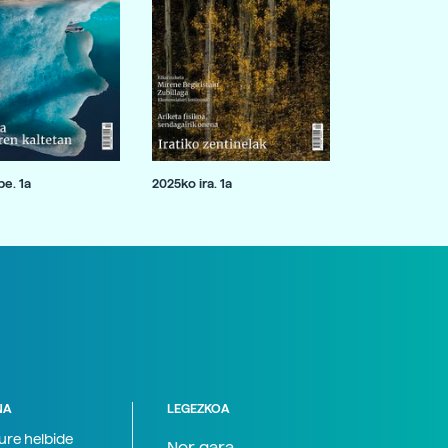
e. 1a
2025ko ira. 1a
NA
LEGEZKOA
zure helbide
Nor gara