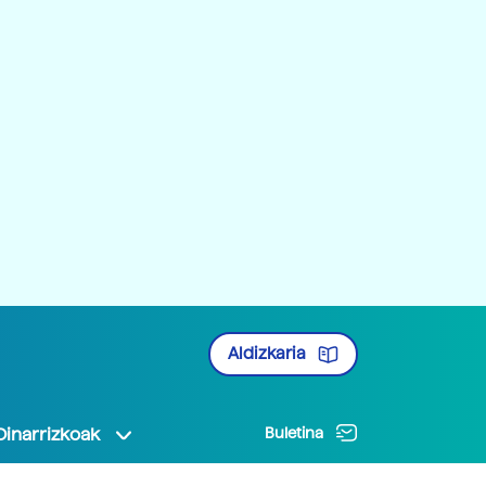
Aldizkaria
Oinarrizkoak
Buletina