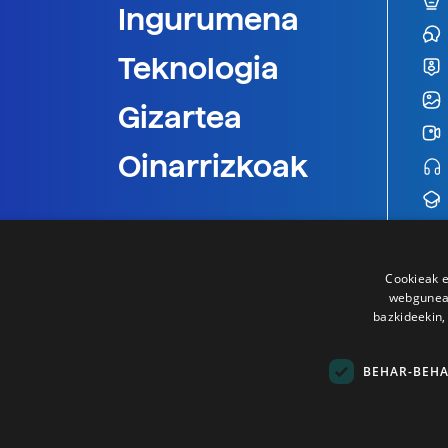
Ingurumena
Teknologia
Gizartea
Oinarrizkoak
Cookieak e
webgunear
bazkideekin,
BEHAR-BEH