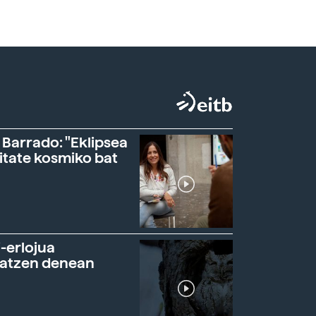
 Barrado: "Eklipsea
itate kosmiko bat
-erlojua
ratzen denean