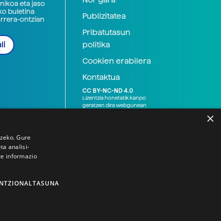
nikoa eta jaso
ko buletina
Publizitatea
arrera-ontzian
Pribatutasun
politika
li
Cookien erabilera
Kontaktua
CC BY-NC-ND 4.0
Lizentzia honetatik kanpo
geratzen dira webgunean
argitaratutako baliabide
×
grafikoak (argazki eta
ilustrazioak), baita Elhuyar ez
den bestelako erakunde eta
tzeko. Gure
norbanakoek idatzitakoak
a analisi-
ere. Kanpo-esteken bidez
te informazio
emandako edukiak esteka
horietan agertzen den
lizentziapean daude,
gehienetan copyright-a
NTZIONALTASUNA