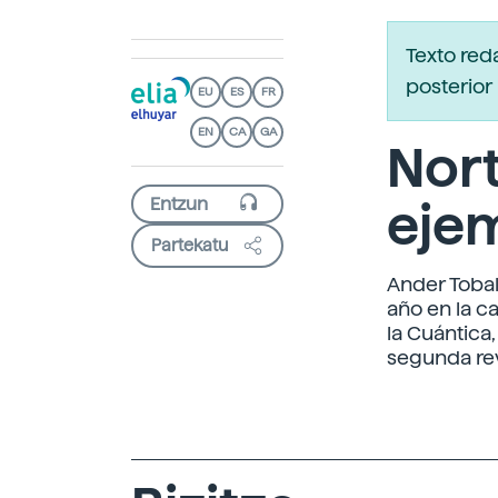
Texto red
posterior 
EU
ES
FR
EN
CA
GA
Nort
eje
Partekatu
Ander Tobal
año en la c
la Cuántica,
segunda rev