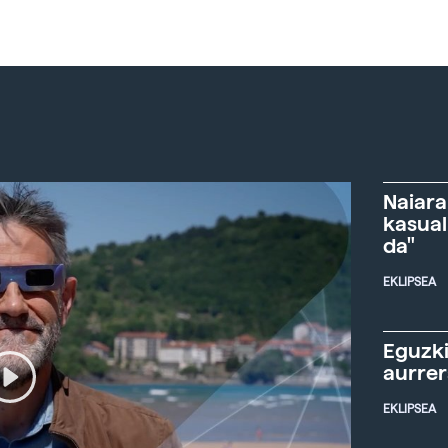
Naiara
kasual
da"
EKLIPSEA
Eguzki
aurre
EKLIPSEA