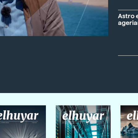
Astro 
ageria