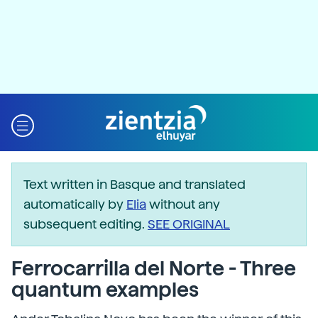
Text written in Basque and translated
automatically by
Elia
without any
subsequent editing.
SEE ORIGINAL
Ferrocarrilla del Norte - Three
quantum examples