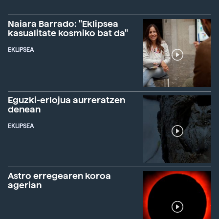
Naiara Barrado: "Eklipsea
kasualitate kosmiko bat da"
EKLIPSEA
Eguzki-erlojua aurreratzen
denean
EKLIPSEA
Astro erregearen koroa
agerian