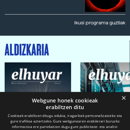
Ikusi programa guztiak
ALDIZKARIA
×
Webgune honek cookieak
erabiltzen ditu
Cookieak erabiltzen ditugu edukia, iragarkiak pertsonalizatzeko eta
gure trafikoa aztertzeko. Gure webgunearen erabilerari buruzko
informazioa ere partekatzen dugu gure publizitate- eta analisi-