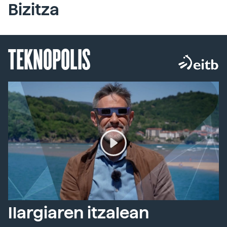
Bizitza
TEKNOPOLIS
Ilargiaren itzalean