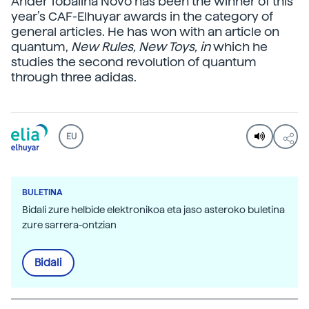
Ander Tobalina Novo has been the winner of this
year’s CAF-Elhuyar awards in the category of
general articles. He has won with an article on
quantum,
New Rules, New Toys, in
which he
studies the second revolution of quantum
through three adidas.
EU
BULETINA
Bidali zure helbide elektronikoa eta jaso asteroko buletina
zure sarrera-ontzian
Bidali