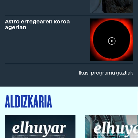
Astro erregearen koroa
agerian
Ikusi programa guztiak
ALDIZKARIA