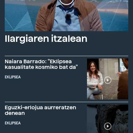
Ilargiaren itzalean
Naiara Barrado: "Eklipsea
kasualitate kosmiko bat da"
EKLIPSEA
Eguzki-erlojua aurreratzen
denean
EKLIPSEA