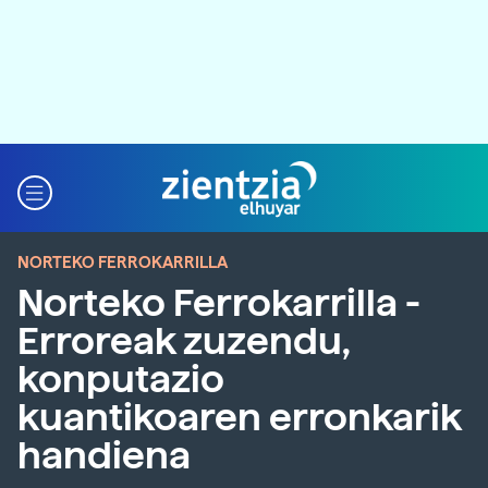
NORTEKO FERROKARRILLA
Norteko Ferrokarrilla -
Erroreak zuzendu,
konputazio
kuantikoaren erronkarik
handiena