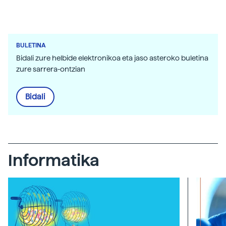
BULETINA
Bidali zure helbide elektronikoa eta jaso asteroko buletina
zure sarrera-ontzian
Bidali
Informatika