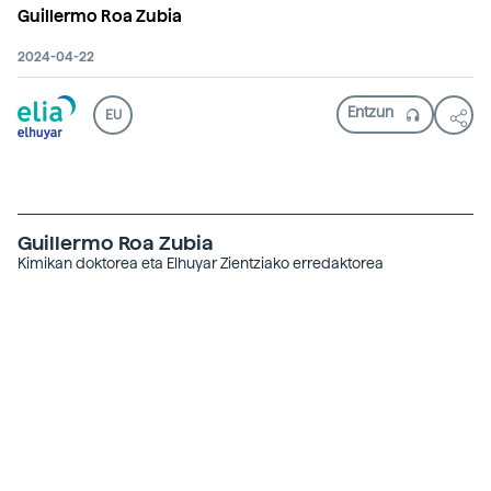
Guillermo Roa Zubia
2024-04-22
EU
Guillermo Roa Zubia
Kimikan doktorea eta Elhuyar Zientziako erredaktorea