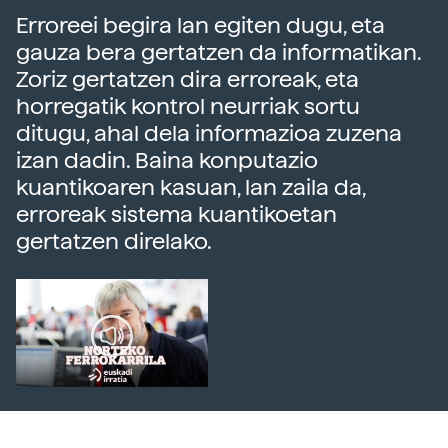
Erroreei begira lan egiten dugu, eta
gauza bera gertatzen da informatikan.
Zoriz gertatzen dira erroreak, eta
horregatik kontrol neurriak sortu
ditugu, ahal dela informazioa zuzena
izan dadin. Baina konputazio
kuantikoaren kasuan, lan zaila da,
erroreak sistema kuantikoetan
gertatzen direlako.