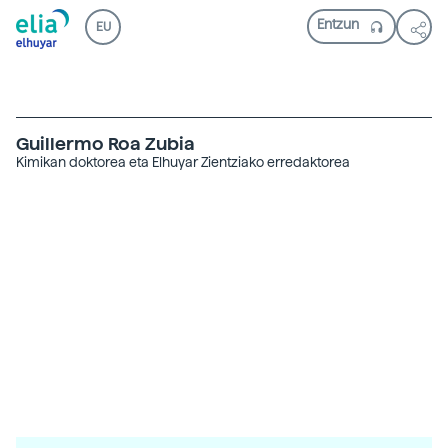
EU
Guillermo Roa Zubia
Kimikan doktorea eta Elhuyar Zientziako erredaktorea