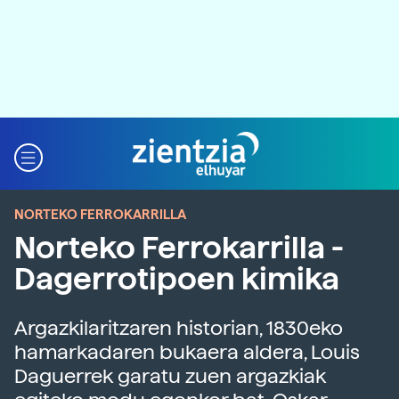
NORTEKO FERROKARRILLA
Norteko Ferrokarrilla -
Dagerrotipoen kimika
Argazkilaritzaren historian, 1830eko
hamarkadaren bukaera aldera, Louis
Daguerrek garatu zuen argazkiak