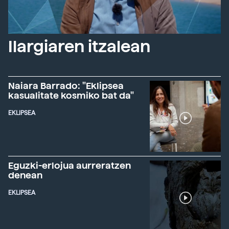
Ilargiaren itzalean
Naiara Barrado: "Eklipsea
kasualitate kosmiko bat da"
EKLIPSEA
Eguzki-erlojua aurreratzen
denean
EKLIPSEA