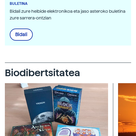
BULETINA
Bidali zure helbide elektronikoa eta jaso asteroko buletina
zure sarrera-ontzian
Bidali
Biodibertsitatea