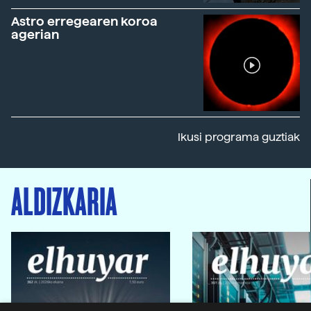
Astro erregearen koroa
agerian
Ikusi programa guztiak
ALDIZKARIA