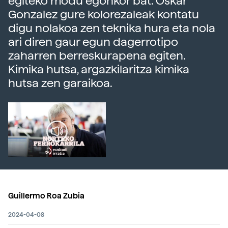
egiteko modu egonkor bat. Oskar
Gonzalez gure kolorezaleak kontatu
digu nolakoa zen teknika hura eta nola
ari diren gaur egun dagerrotipo
zaharren berreskurapena egiten.
Kimika hutsa, argazkilaritza kimika
hutsa zen garaikoa.
Guillermo Roa Zubia
2024-04-08