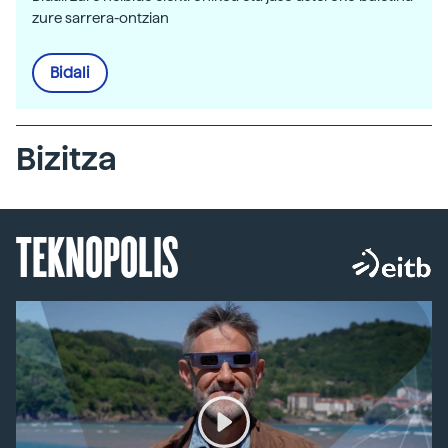
zure sarrera-ontzian
Bidali
Bizitza
TEKNOPOLIS