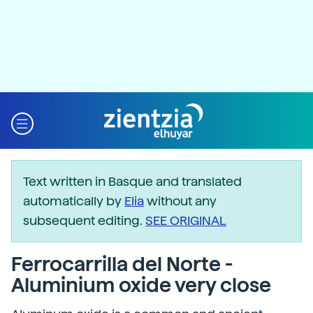
Text written in Basque and translated
automatically by
Elia
without any
subsequent editing.
SEE ORIGINAL
Ferrocarrilla del Norte -
Aluminium oxide very close