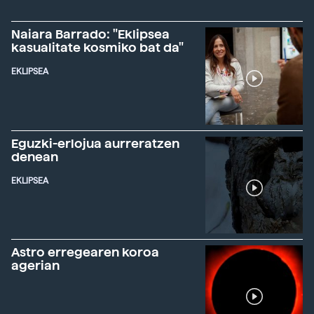
Naiara Barrado: "Eklipsea
kasualitate kosmiko bat da"
EKLIPSEA
Eguzki-erlojua aurreratzen
denean
EKLIPSEA
Astro erregearen koroa
agerian