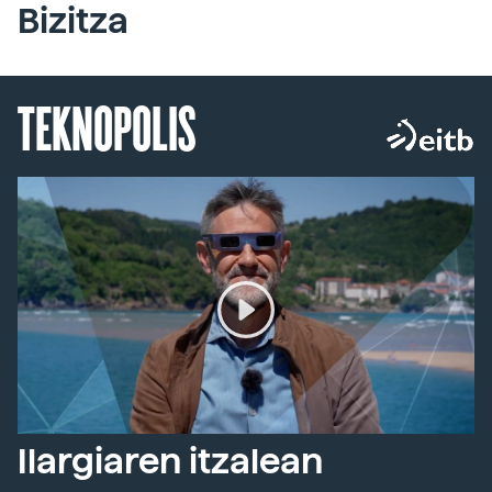
Bizitza
TEKNOPOLIS
Ilargiaren itzalean