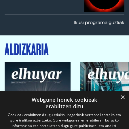
Ikusi programa guztiak
ALDIZKARIA
×
Webgune honek cookieak
erabiltzen ditu
Cookieak erabiltzen ditugu edukia, iragarkiak pertsonalizatzeko eta
gure trafikoa aztertzeko. Gure webgunearen erabilerari buruzko
informazioa ere partekatzen dugu gure publizitate- eta analisi-