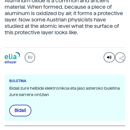
Aluminum oxide is a common and ancient
material. When formed, because a piece of
aluminum is oxidized by air, it forms a protective
layer. Now some Austrian physicists have
studied at the atomic level what the surface of
this protective layer looks like.
EU
BULETINA
Bidali zure helbide elektronikoa eta jaso asteroko buletina
zure sarrera-ontzian
Bidali