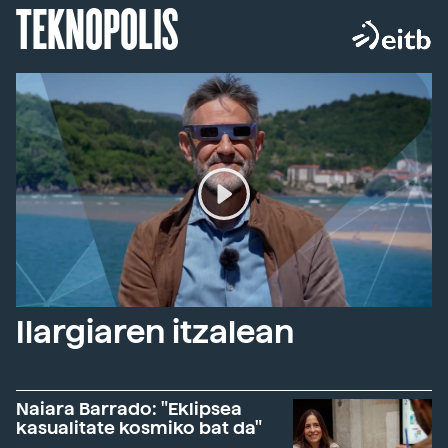
TEKNOPOLIS
Ilargiaren itzalean
Naiara Barrado: "Eklipsea
kasualitate kosmiko bat da"