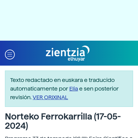
Texto redactado en euskara e traducido
automaticamente por
Elia
e sen posterior
revisión.
VER ORIXINAL
Norteko Ferrokarrilla (17-05-
2024)