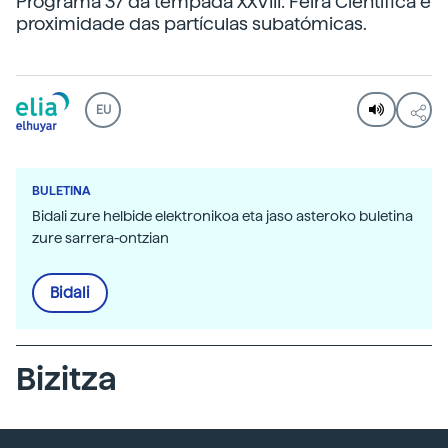
Programa 37 da tempada XXVIII: Feira Científica e
proximidade das partículas subatómicas.
EU
BULETINA
Bidali zure helbide elektronikoa eta jaso asteroko buletina
zure sarrera-ontzian
Bidali
Bizitza