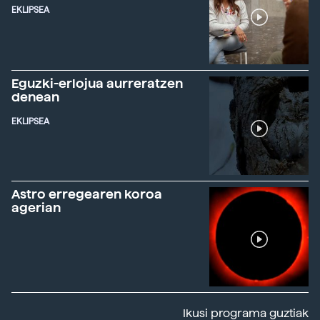
EKLIPSEA
Eguzki-erlojua aurreratzen
denean
EKLIPSEA
Astro erregearen koroa
agerian
Ikusi programa guztiak