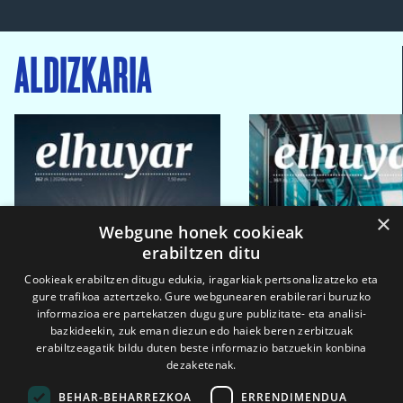
ALDIZKARIA
×
Webgune honek cookieak
erabiltzen ditu
Cookieak erabiltzen ditugu edukia, iragarkiak pertsonalizatzeko eta
gure trafikoa aztertzeko. Gure webgunearen erabilerari buruzko
informazioa ere partekatzen dugu gure publizitate- eta analisi-
bazkideekin, zuk eman diezun edo haiek beren zerbitzuak
erabiltzeagatik bildu duten beste informazio batzuekin konbina
dezaketenak.
BEHAR-BEHARREZKOA
ERRENDIMENDUA