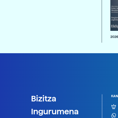
2026
Bizitza
KAN
Ingurumena