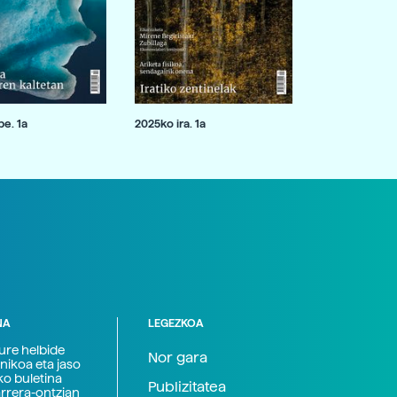
e. 1a
2025ko ira. 1a
NA
LEGEZKOA
zure helbide
Nor gara
nikoa eta jaso
ko buletina
Publizitatea
arrera-ontzian