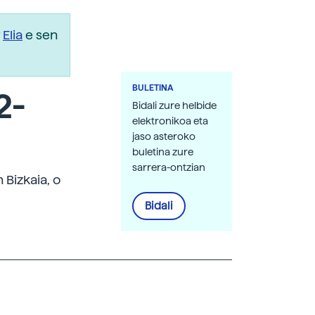
r
Elia
e sen
BULETINA
2-
Bidali zure helbide
elektronikoa eta
jaso asteroko
buletina zure
sarrera-ontzian
 Bizkaia, o
Bidali