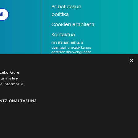
Pribatutasun
politika
li
Cookien erabilera
Kontaktua
CC BY-NC-ND 4.0
Lizentzia honetatik kanpo
geratzen dira webgunean
argitaratutako baliabide
×
grafikoak (argazki eta
ilustrazioak), baita Elhuyar ez
den bestelako erakunde eta
tzeko. Gure
norbanakoek idatzitakoak
a analisi-
ere. Kanpo-esteken bidez
te informazio
emandako edukiak esteka
horietan agertzen den
lizentziapean daude,
gehienetan copyright-a
NTZIONALTASUNA