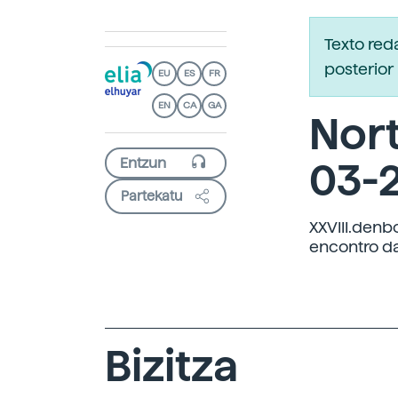
Texto re
posterior 
EU
ES
FR
EN
CA
GA
Nort
03-
Partekatu
XXVIII.denb
encontro da
Bizitza