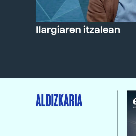
Ilargiaren itzalean
ALDIZKARIA