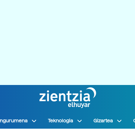
Ingurumena
Teknologia
Gizartea