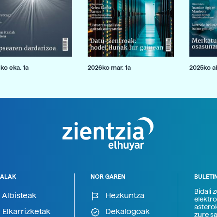
ko eka. 1a
2026ko mar. 1a
2025ko ab
ALAK
NOR GAREN
BULETI
Bidali 
Albisteak
Hezkuntza
elektro
astero
Elkarrizketak
Dekalogoak
zure s