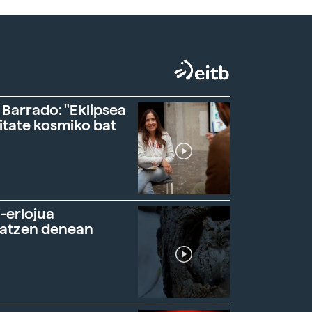
 Barrado: "Eklipsea
itate kosmiko bat
-erlojua
ratzen denean