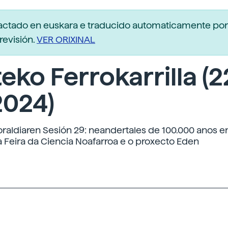
dactado en euskara e traducido automaticamente po
revisión.
VER ORIXINAL
eko Ferrokarrilla (2
2024)
oraldiaren Sesión 29: neandertales de 100.000 anos en
 Feira da Ciencia Noafarroa e o proxecto Eden