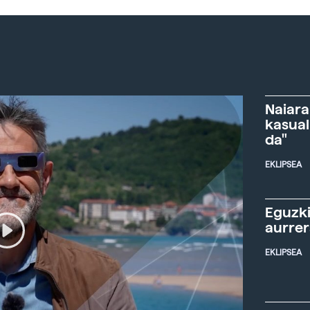
Naiara
kasual
da"
EKLIPSEA
Eguzki
aurre
EKLIPSEA