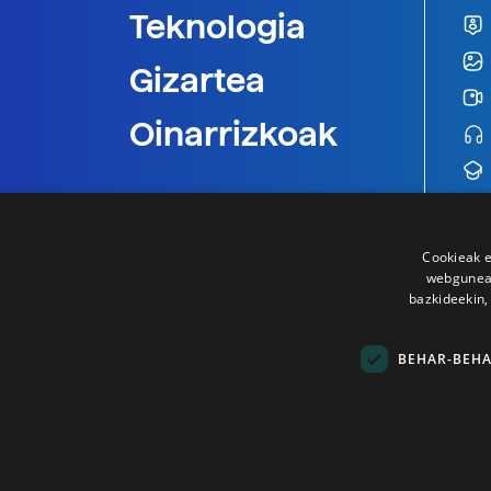
Teknologia
Gizartea
Oinarrizkoak
Cookieak e
webgunear
bazkideekin,
BEHAR-BEH