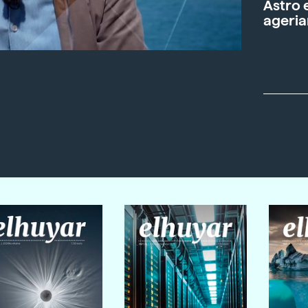
Astro 
ageria