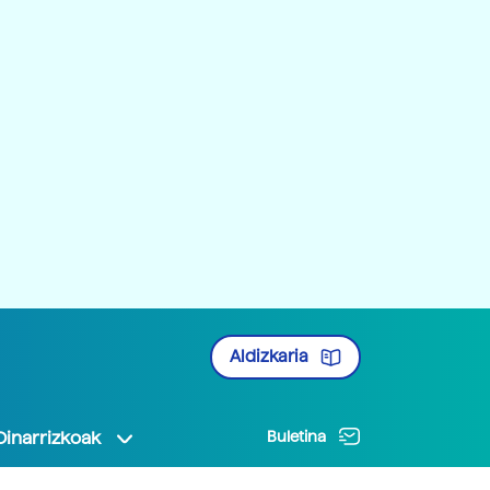
Aldizkaria
Oinarrizkoak
Buletina