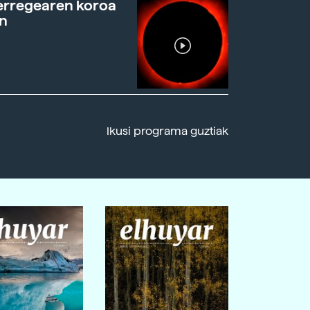
erregearen koroa
n
Ikusi programa guztiak