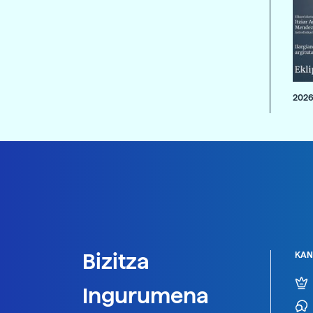
2026
Bizitza
KAN
Ingurumena