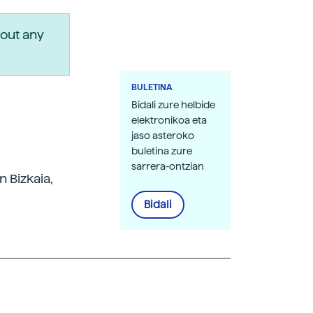
out any
BULETINA
Bidali zure helbide
elektronikoa eta
jaso asteroko
buletina zure
sarrera-ontzian
n Bizkaia,
Bidali