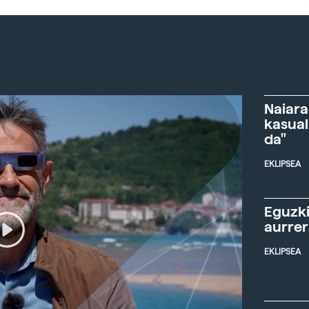
Naiara
kasual
da"
EKLIPSEA
Eguzki
aurre
EKLIPSEA