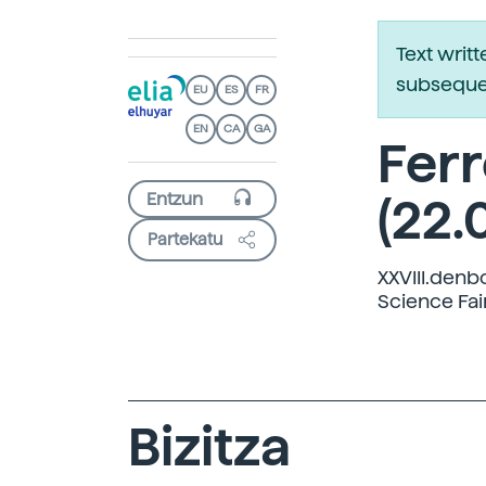
Text writ
subsequen
EU
ES
FR
EN
CA
GA
Ferr
(22.
Partekatu
XXVIII.denbo
Science Fai
Bizitza