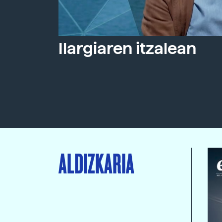
Ilargiaren itzalean
ALDIZKARIA