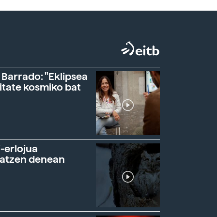
 Barrado: "Eklipsea
itate kosmiko bat
-erlojua
ratzen denean