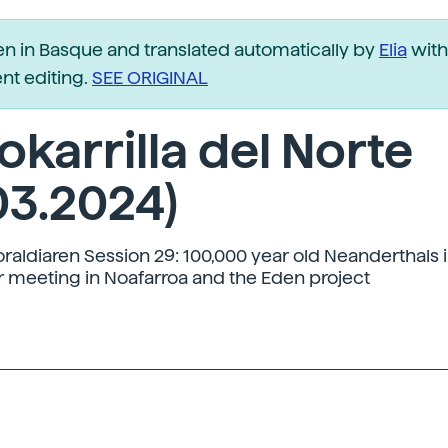
ten in Basque and translated automatically by
Elia
with
t editing.
SEE ORIGINAL
okarrilla del Norte
03.2024)
raldiaren Session 29: 100,000 year old Neanderthals i
r meeting in Noafarroa and the Eden project