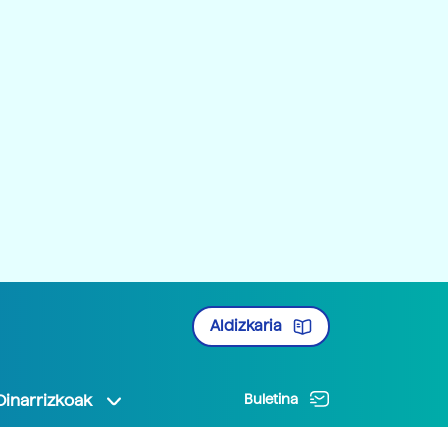
Aldizkaria
Oinarrizkoak
Buletina