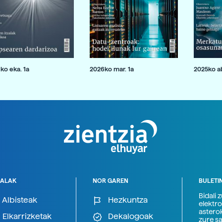
ko eka. 1a
2026ko mar. 1a
2025ko ab
ALAK
NOR GAREN
BULETI
Bidali 
Albisteak
Hezkuntza
elektro
astero
Elkarrizketak
Dekalogoak
zure s