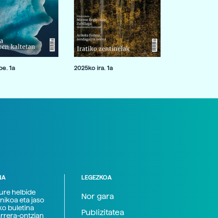
e. 1a
2025ko ira. 1a
NA
LEGEZKOA
zure helbide
Nor gara
nikoa eta jaso
ko buletina
Publizitatea
arrera-ontzian