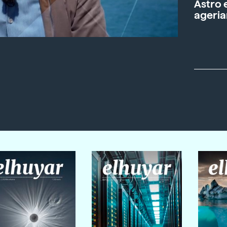
Astro 
ageria