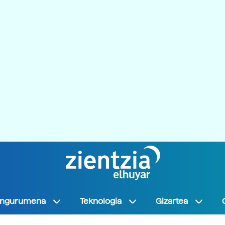
Ingurumena
Teknologia
Gizartea