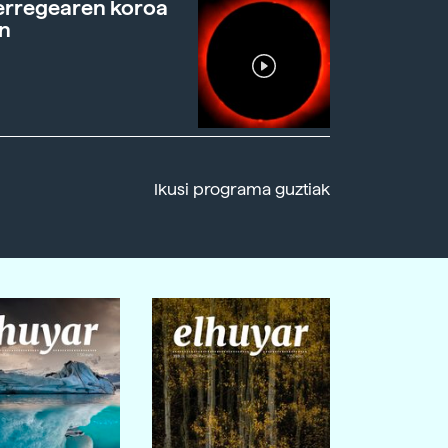
erregearen koroa
n
Ikusi programa guztiak