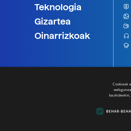
Teknologia
Gizartea
Oinarrizkoak
Cookieak e
webgunear
bazkideekin,
BEHAR-BEH