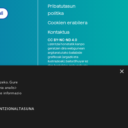
Pribatutasun
politika
li
Cookien erabilera
Kontaktua
CC BY-NC-ND 4.0
Lizentzia honetatik kanpo
geratzen dira webgunean
argitaratutako baliabide
grafikoak (argazki eta
ilustrazioak), baita Elhuyar ez
den bestelako erakunde eta
×
norbanakoek idatzitakoak
ere. Kanpo-esteken bidez
emandako edukiak esteka
tzeko. Gure
horietan agertzen den
a analisi-
lizentziapean daude,
gehienetan copyright-a
te informazio
NTZIONALTASUNA