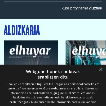
Ikusi programa guztiak
ALDIZKARIA
×
Webgune honek cookieak
erabiltzen ditu
Cookieak erabiltzen ditugu edukia, iragarkiak pertsonalizatzeko eta
gure trafikoa aztertzeko. Gure webgunearen erabilerari buruzko
informazioa ere partekatzen dugu gure publizitate- eta analisi-
bazkideekin, zuk eman diezun edo haiek beren zerbitzuak
erabiltzeagatik bildu duten beste informazio batzuekin konbina