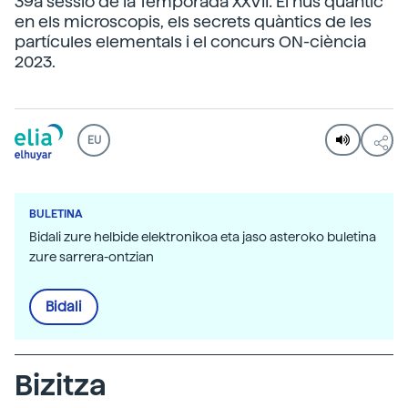
39a sessió de la Temporada XXVII: El nus quàntic
en els microscopis, els secrets quàntics de les
partícules elementals i el concurs ON-ciència
2023.
EU
BULETINA
Bidali zure helbide elektronikoa eta jaso asteroko buletina
zure sarrera-ontzian
Bidali
Bizitza