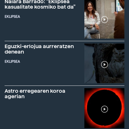
Naiara Barrado: "Eklipsea
kasualitate kosmiko bat da"
EKLIPSEA
Eguzki-erlojua aurreratzen
denean
EKLIPSEA
Astro erregearen koroa
agerian