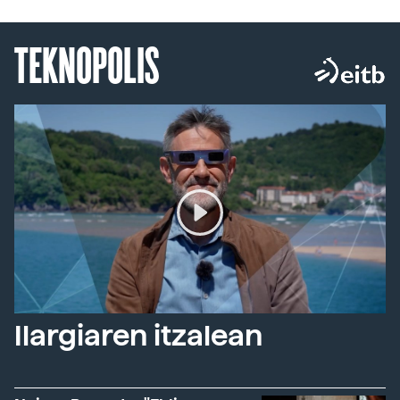
TEKNOPOLIS
Ilargiaren itzalean