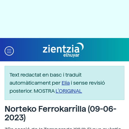
Text redactat en basc i traduït
automàticament per
Elia
i sense revisió
posterior. MOSTRA
L’ORIGINAL
Norteko Ferrokarrilla (09-06-
2023)