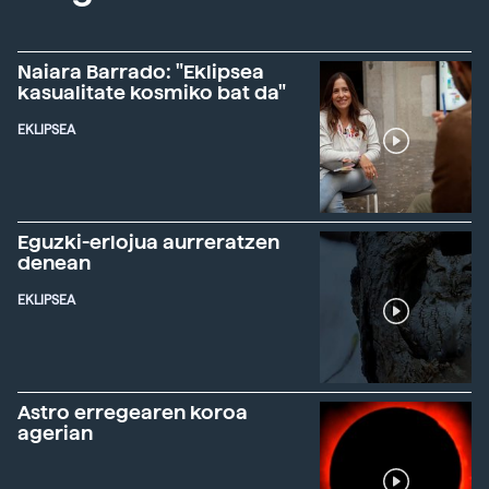
Naiara Barrado: "Eklipsea
kasualitate kosmiko bat da"
EKLIPSEA
Eguzki-erlojua aurreratzen
denean
EKLIPSEA
Astro erregearen koroa
agerian