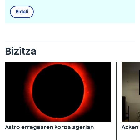
Bidali
Bizitza
Astro erregearen koroa agerian
Azken 