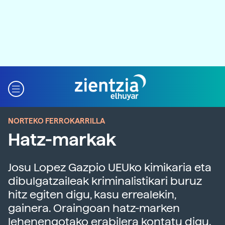
NORTEKO FERROKARRILLA
Hatz-markak
Josu Lopez Gazpio UEUko kimikaria eta
dibulgatzaileak kriminalistikari buruz
hitz egiten digu, kasu errealekin,
gainera. Oraingoan hatz-marken
lehenengotako erabilera kontatu digu.