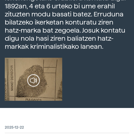
1892an, 4 eta 6 urteko bi ume erahil
zituzten modu basati batez. Erruduna
bilatzeko ikerketan konturatu ziren
hatz-marka bat zegoela. Josuk kontatu
digu nola hasi ziren baliatzen hatz-
markak kriminalistikako lanean.
2025-12-22