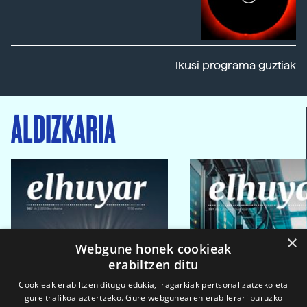
Ikusi programa guztiak
ALDIZKARIA
×
Webgune honek cookieak
erabiltzen ditu
Cookieak erabiltzen ditugu edukia, iragarkiak pertsonalizatzeko eta
gure trafikoa aztertzeko. Gure webgunearen erabilerari buruzko