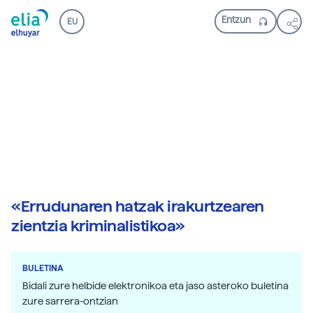
EU
«Errudunaren hatzak irakurtzearen
zientzia kriminalistikoa»
BULETINA
Bidali zure helbide elektronikoa eta jaso asteroko buletina
zure sarrera-ontzian