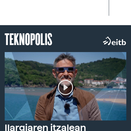
TEKNOPOLIS
Ilargiaren itzalean