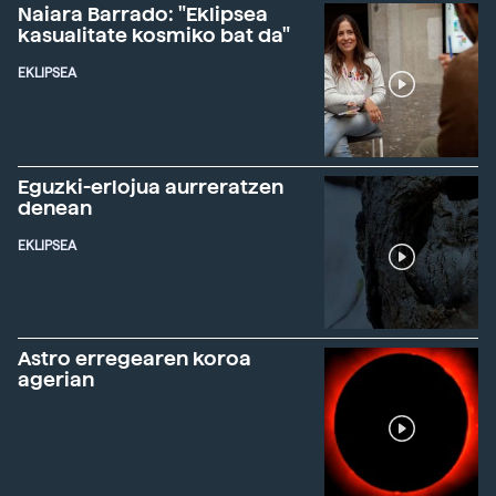
Naiara Barrado: "Eklipsea
kasualitate kosmiko bat da"
EKLIPSEA
Eguzki-erlojua aurreratzen
denean
EKLIPSEA
Astro erregearen koroa
agerian