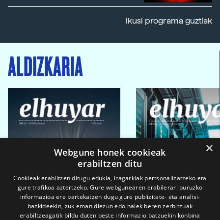
Ikusi programa guztiak
ALDIZKARIA
×
Webgune honek cookieak
erabiltzen ditu
Cookieak erabiltzen ditugu edukia, iragarkiak pertsonalizatzeko eta
gure trafikoa aztertzeko. Gure webgunearen erabilerari buruzko
informazioa ere partekatzen dugu gure publizitate- eta analisi-
bazkideekin, zuk eman diezun edo haiek beren zerbitzuak
erabiltzeagatik bildu duten beste informazio batzuekin konbina