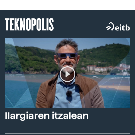
TEKNOPOLIS
Ilargiaren itzalean