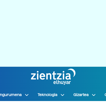
Ingurumena
Teknologia
Gizartea