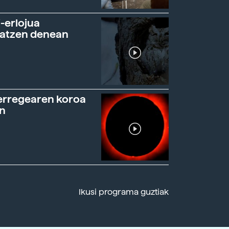
-erlojua
ratzen denean
erregearen koroa
n
Ikusi programa guztiak