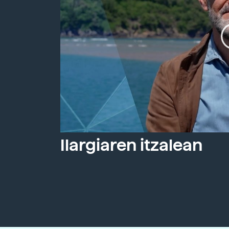
Ilargiaren itzalean