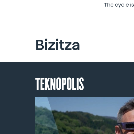
The cycle
i
Bizitza
TEKNOPOLIS