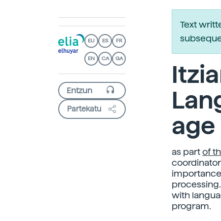
Text writ
subsequen
EU
ES
FR
EN
CA
GA
Itzi
Lang
Partekatu
age
as part
of t
coordinator
importance 
processing. 
with langua
program.