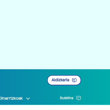
Aldizkaria
Oinarrizkoak
Buletina