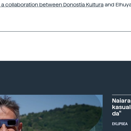
s a collaboration between Donostia Kultura
and Elhuya
Naiara
kasual
da"
EKLIPSEA