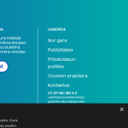
NA
LEGEZKOA
zure helbide
Nor gara
nikoa eta jaso
ko buletina
Publizitatea
arrera-ontzian
Pribatutasun
politika
li
Cookien erabilera
Kontaktua
CC BY-NC-ND 4.0
Lizentzia honetatik kanpo
geratzen dira webgunean
argitaratutako baliabide
×
grafikoak (argazki eta
ilustrazioak), baita Elhuyar ez
den bestelako erakunde eta
tzeko. Gure
norbanakoek idatzitakoak
a analisi-
ere. Kanpo-esteken bidez