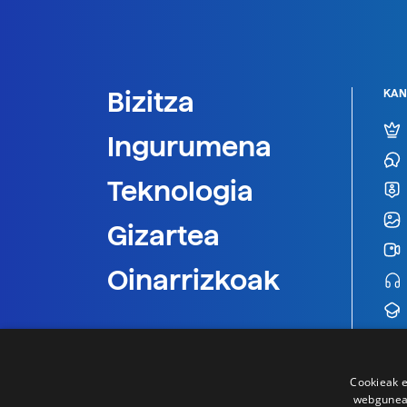
Bizitza
KAN
Ingurumena
Teknologia
Gizartea
Oinarrizkoak
Cookieak e
webgunear