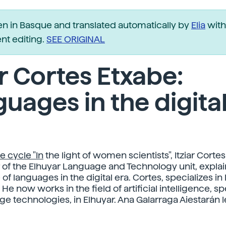
ten in Basque and translated automatically by
Elia
with
t editing.
SEE ORIGINAL
ar Cortes Etxabe:
uages in the digita
he cycle "In
the light of women scientists", Itziar Corte
 of the Elhuyar Language and Technology unit, explai
of languages in the digital era. Cortes, specializes i
He now works in the field of artificial intelligence, sp
ge technologies, in Elhuyar. Ana Galarraga Aiestarán 