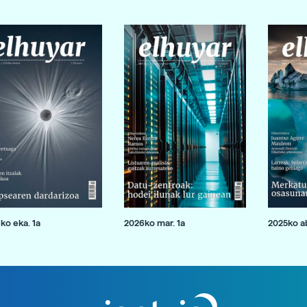
ko eka. 1a
2026ko mar. 1a
2025ko ab