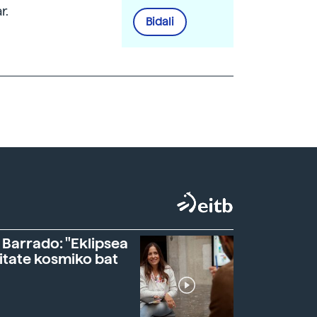
r.
Bidali
 Barrado: "Eklipsea
itate kosmiko bat