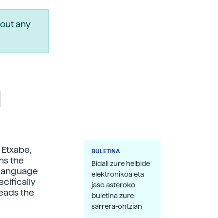
out any
l
s Etxabe,
BULETINA
ns the
Bidali zure helbide
n language
elektronikoa eta
ecifically
jaso asteroko
leads the
buletina zure
sarrera-ontzian