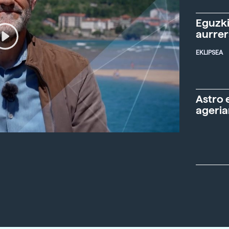
Eguzki
aurre
EKLIPSEA
Astro 
ageria