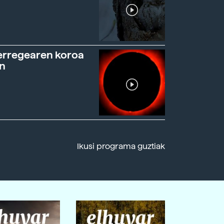
erregearen koroa
n
Ikusi programa guztiak