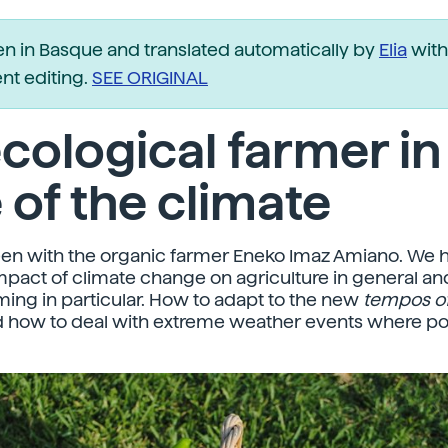
ten in Basque and translated automatically by
Elia
with
t editing.
SEE ORIGINAL
cological farmer in
 of the climate
en with the organic farmer Eneko Imaz Amiano. We h
mpact of climate change on agriculture in general an
ming in particular. How to adapt to the new
tempos o
 how to deal with extreme weather events where po