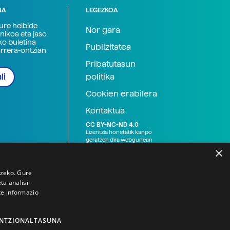
NA
LEGEZKOA
zure helbide
Nor gara
nikoa eta jaso
ko buletina
Publizitatea
arrera-ontzian
Pribatutasun
politika
li
Cookien erabilera
Kontaktua
CC BY-NC-ND 4.0
Lizentzia honetatik kanpo
geratzen dira webgunean
argitaratutako baliabide
×
grafikoak (argazki eta
ilustrazioak), baita Elhuyar ez
den bestelako erakunde eta
tzeko. Gure
norbanakoek idatzitakoak
a analisi-
ere. Kanpo-esteken bidez
te informazio
emandako edukiak esteka
horietan agertzen den
lizentziapean daude,
gehienetan copyright-a
NTZIONALTASUNA