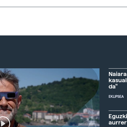
Naiara
kasual
da"
EKLIPSEA
Eguzki
aurre