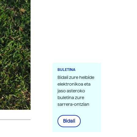
BULETINA
Bidali zure helbide
elektronikoa eta
jaso asteroko
buletina zure
sarrera-ontzian
Bidali