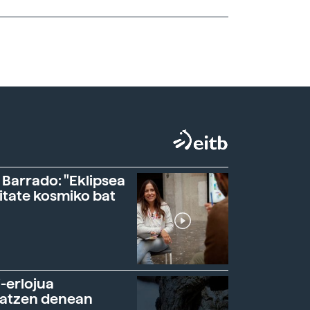
 Barrado: "Eklipsea
itate kosmiko bat
-erlojua
ratzen denean