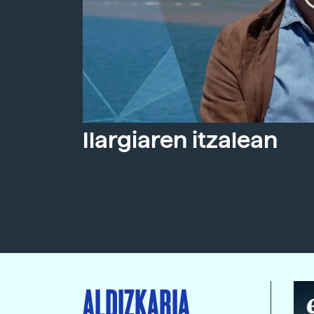
Ilargiaren itzalean
ALDIZKARIA