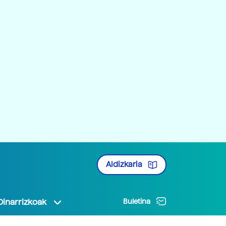
Aldizkaria
Oinarrizkoak
Buletina