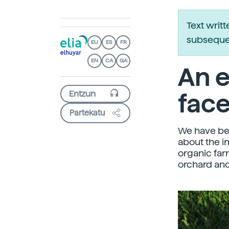
Text writ
subsequen
EU
ES
FR
EN
CA
GA
An e
face
Partekatu
We have be
about the i
organic far
orchard and