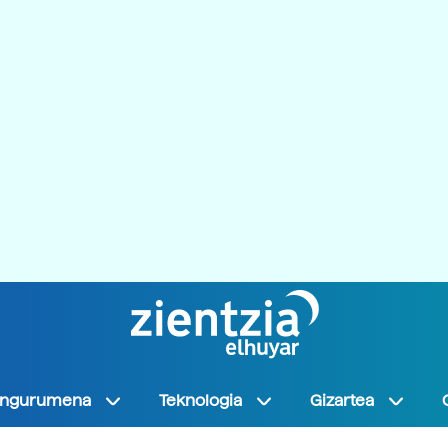
Ingurumena
Teknologia
Gizartea