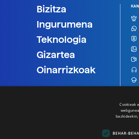
Bizitza
KAN
Ingurumena
Teknologia
Gizartea
Oinarrizkoak
Cookieak e
webgunear
bazkideekin,
BEHAR-BEH