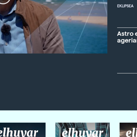
EKLIPSEA
Astro 
ageria