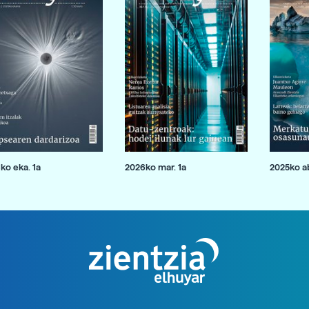
ko eka. 1a
2026ko mar. 1a
2025ko ab