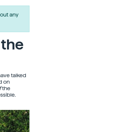
out any
 the
ave talked
d on
f
the
ssible.