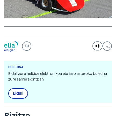
EU
BULETINA
Bidali zure helbide elektronikoa eta jaso asteroko buletina
zure sarrera-ontzian
Bidali
Bizitza