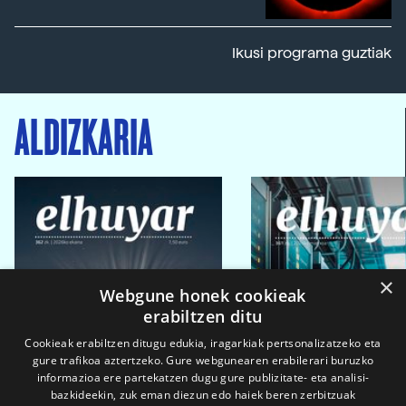
Ikusi programa guztiak
ALDIZKARIA
×
Webgune honek cookieak
erabiltzen ditu
Cookieak erabiltzen ditugu edukia, iragarkiak pertsonalizatzeko eta
gure trafikoa aztertzeko. Gure webgunearen erabilerari buruzko
informazioa ere partekatzen dugu gure publizitate- eta analisi-
bazkideekin, zuk eman diezun edo haiek beren zerbitzuak