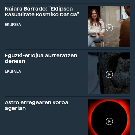
Naiara Barrado: "Eklipsea
kasualitate kosmiko bat da"
EKLIPSEA
Eguzki-erlojua aurreratzen
denean
EKLIPSEA
Astro erregearen koroa
agerian