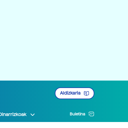
Aldizkaria
Oinarrizkoak
Buletina