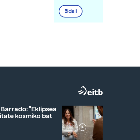
Bidali
 Barrado: "Eklipsea
itate kosmiko bat