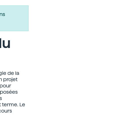
ns
du
gie de la
n projet
 pour
roposées
s
 terme. Le
cours