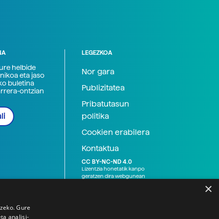
NA
LEGEZKOA
zure helbide
Nor gara
nikoa eta jaso
ko buletina
Publizitatea
arrera-ontzian
Pribatutasun
politika
li
Cookien erabilera
Kontaktua
CC BY-NC-ND 4.0
Lizentzia honetatik kanpo
geratzen dira webgunean
argitaratutako baliabide
×
grafikoak (argazki eta
ilustrazioak), baita Elhuyar ez
den bestelako erakunde eta
tzeko. Gure
norbanakoek idatzitakoak
a analisi-