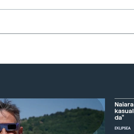
Naiara
kasual
da"
EKLIPSEA