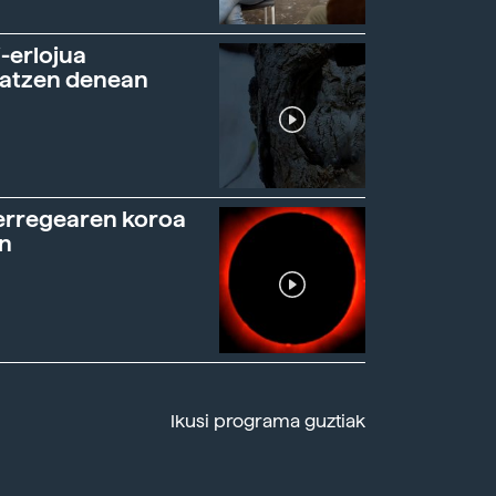
-erlojua
ratzen denean
erregearen koroa
n
Ikusi programa guztiak