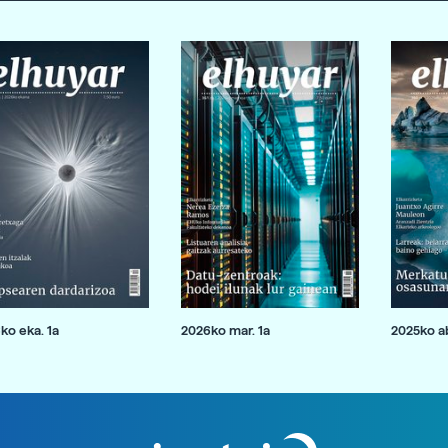
ko eka. 1a
2026ko mar. 1a
2025ko ab