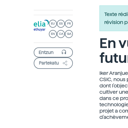
Texte réd
révision 
EU
ES
FR
EN
CA
GA
En v
futu
Partekatu
Iker Aranjue
CSIC, nous 
dont l'objec
cultiver un
dans ce pro
technologie
projet a c
d'achèveme