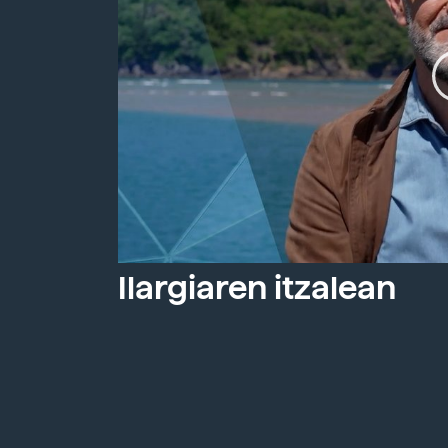
Ilargiaren itzalean