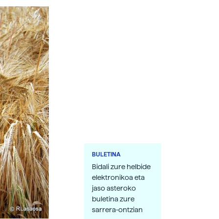
BULETINA
Bidali zure helbide
elektronikoa eta
jaso asteroko
buletina zure
sarrera-ontzian