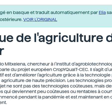
igé en basque et traduit automatiquement par
Elia
sa
postérieure.
VOIR L'ORIGINAL
ue de l'agriculture 
r
lo Mitxelena, chercheur à l’Institut d’agrobiotechnolo
parle du projet européen CropYQualT-CEC. Il s'agit d'u
tif est d'améliorer l'agriculture grâce à la technologie
e agriculture de haute précision. Les technologies p
jet ne sont pas des technologies coûteuses, mais de
s qui deviennent peu coûteuses ou rentables à court
ommencé pendant la pandémie et est maintenant en 
nt.