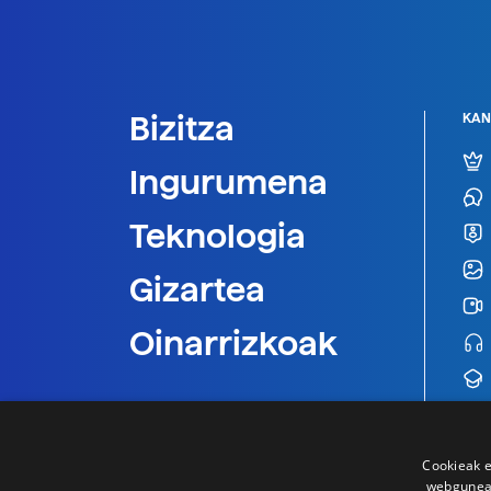
Bizitza
KAN
Ingurumena
Teknologia
Gizartea
Oinarrizkoak
Cookieak e
webgunear