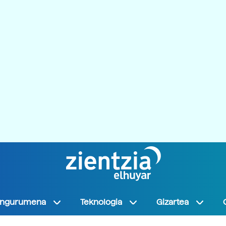
Ingurumena
Teknologia
Gizartea