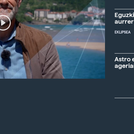
Eguzki
aurre
EKLIPSEA
Astro 
ageria