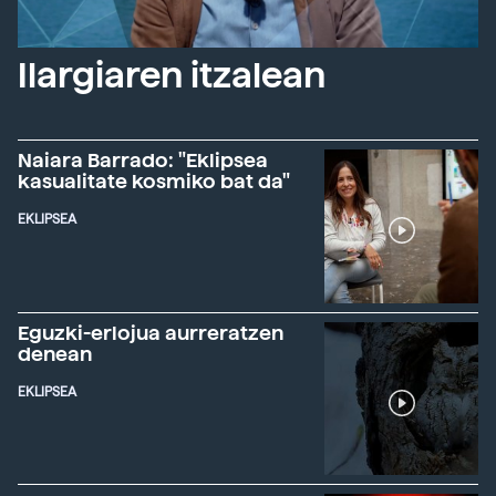
Ilargiaren itzalean
Naiara Barrado: "Eklipsea
kasualitate kosmiko bat da"
EKLIPSEA
Eguzki-erlojua aurreratzen
denean
EKLIPSEA